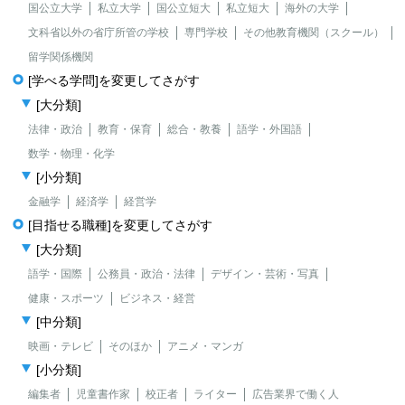
国公立大学
私立大学
国公立短大
私立短大
海外の大学
文科省以外の省庁所管の学校
専門学校
その他教育機関（スクール）
留学関係機関
[学べる学問]を変更してさがす
[大分類]
法律・政治
教育・保育
総合・教養
語学・外国語
数学・物理・化学
[小分類]
金融学
経済学
経営学
[目指せる職種]を変更してさがす
[大分類]
語学・国際
公務員・政治・法律
デザイン・芸術・写真
健康・スポーツ
ビジネス・経営
[中分類]
映画・テレビ
そのほか
アニメ・マンガ
[小分類]
編集者
児童書作家
校正者
ライター
広告業界で働く人