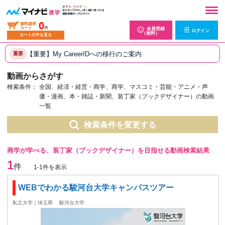
0
資料請求
カート
件
会員登録
ログイン
（無料）
カートの中を見る
【重要】My CareerIDへの移行のご案内
重要
動画からさがす
検索条件：
全国、経済・経営・商学、商学、マスコミ・芸能・アニメ・声
優・漫画、本・雑誌・新聞、装丁家（ブックデザイナー）の動画
一覧
検索条件を変更する
商学が学べる、装丁家（ブックデザイナー）を目指せる動画検索結果
1
件
1-1件を表示
WEBでわかる駿河台大学キャンパスツアー
私立大学｜埼玉県
駿河台大学