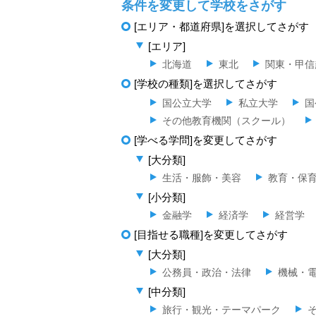
条件を変更して学校をさがす
[エリア・都道府県]を選択してさがす
[エリア]
北海道
東北
関東・甲信
[学校の種類]を選択してさがす
国公立大学
私立大学
国
その他教育機関（スクール）
[学べる学問]を変更してさがす
[大分類]
生活・服飾・美容
教育・保
[小分類]
金融学
経済学
経営学
[目指せる職種]を変更してさがす
[大分類]
公務員・政治・法律
機械・
[中分類]
旅行・観光・テーマパーク