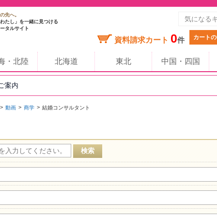
の先へ。
わたし」を一緒に見つける
ータルサイト
0
カートの
資料請求カート
件
海・北陸
北海道
東北
中国・四国
のご案内
動画
商学
結婚コンサルタント