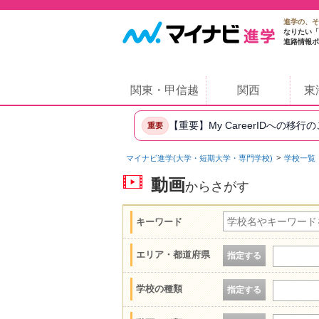
進学の、そ
なりたい「
進路情報ポ
関東・甲信越
関西
東
【重要】My CareerIDへの移行
重要
マイナビ進学(大学・短期大学・専門学校)
学校一覧
動画
からさがす
キーワード
エリア・都道府県
指定する
学校の種類
指定する