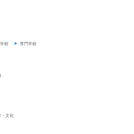
学校
専門学校
物
育・文化