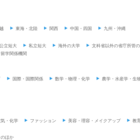
越
東海・北陸
関西
中国・四国
九州・沖縄
公立短大
私立短大
海外の大学
文科省以外の省庁所管の
留学関係機関
育
国際・国際関係
数学・物理・化学
農学・水産学・生
電気・化学
ファッション
美容・理容・メイクアップ
教
そのほか