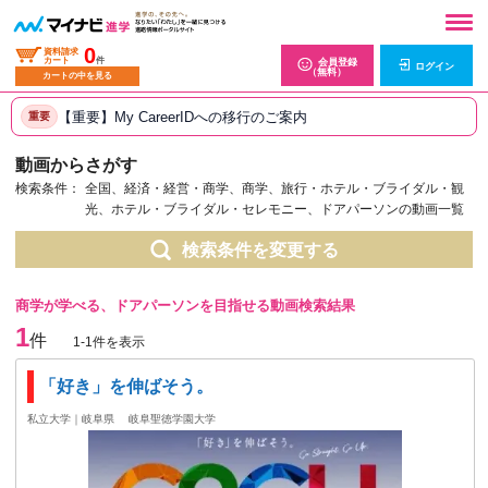
0
資料請求
カート
件
会員登録
ログイン
（無料）
カートの中を見る
【重要】My CareerIDへの移行のご案内
重要
動画からさがす
検索条件：
全国、経済・経営・商学、商学、旅行・ホテル・ブライダル・観
光、ホテル・ブライダル・セレモニー、ドアパーソンの動画一覧
検索条件を変更する
商学が学べる、ドアパーソンを目指せる動画検索結果
1
件
1-1件を表示
「好き」を伸ばそう。
私立大学｜岐阜県
岐阜聖徳学園大学