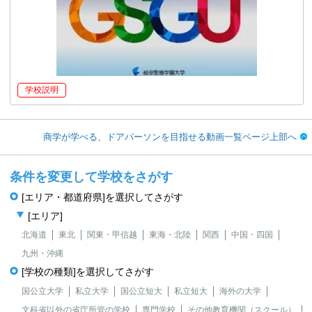
学校説明
商学が学べる、ドアパーソンを目指せる動画一覧ページ上部へ
条件を変更して学校をさがす
[エリア・都道府県]を選択してさがす
[エリア]
北海道
東北
関東・甲信越
東海・北陸
関西
中国・四国
九州・沖縄
[学校の種類]を選択してさがす
国公立大学
私立大学
国公立短大
私立短大
海外の大学
文科省以外の省庁所管の学校
専門学校
その他教育機関（スクール）