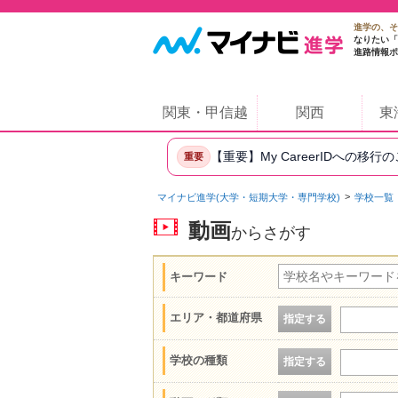
進学の、そ
なりたい「
進路情報ポ
関東・甲信越
関西
東
【重要】My CareerIDへの移行
重要
マイナビ進学(大学・短期大学・専門学校)
学校一覧
動画
からさがす
キーワード
エリア・都道府県
指定する
学校の種類
指定する