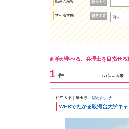
動画の種類
指定する
学べる学問
指定する
商学
商学が学べる、弁理士を目指せる
1
件
1-1件を表示
私立大学｜埼玉県
駿河台大学
WEBでわかる駿河台大学キ