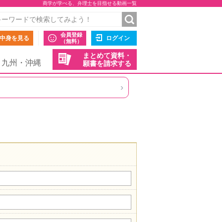
商学が学べる、弁理士を目指せる動画一覧
会員登録
中身を見る
ログイン
（無料）
まとめて資料・
九州・沖縄
願書を請求する
›