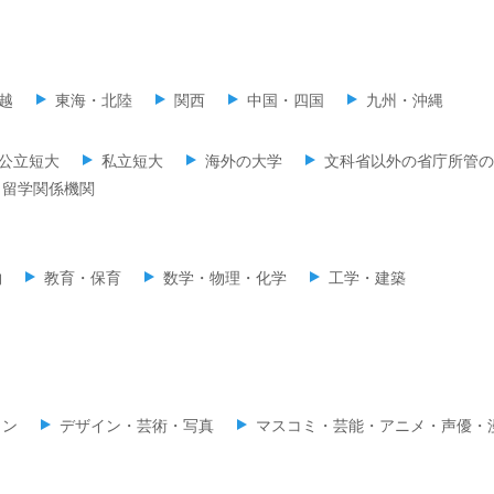
越
東海・北陸
関西
中国・四国
九州・沖縄
公立短大
私立短大
海外の大学
文科省以外の省庁所管の
留学関係機関
物
教育・保育
数学・物理・化学
工学・建築
ョン
デザイン・芸術・写真
マスコミ・芸能・アニメ・声優・