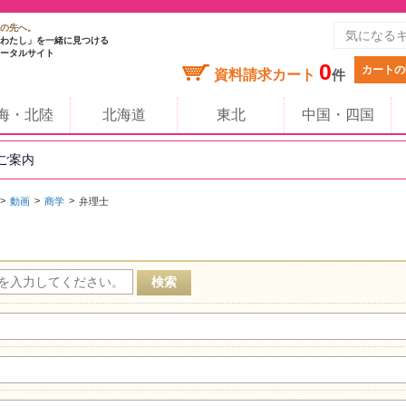
の先へ。
わたし」を一緒に見つける
ータルサイト
0
カートの
資料請求カート
件
海・北陸
北海道
東北
中国・四国
のご案内
動画
商学
弁理士