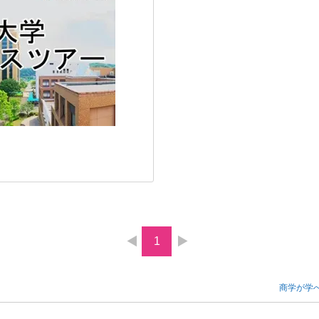
1
商学が学