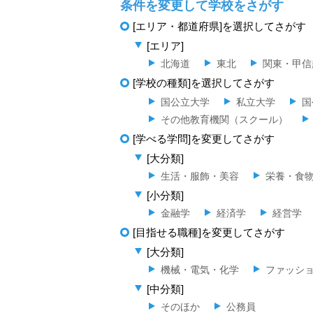
条件を変更して学校をさがす
[エリア・都道府県]を選択してさがす
[エリア]
北海道
東北
関東・甲信
[学校の種類]を選択してさがす
国公立大学
私立大学
国
その他教育機関（スクール）
[学べる学問]を変更してさがす
[大分類]
生活・服飾・美容
栄養・食
[小分類]
金融学
経済学
経営学
[目指せる職種]を変更してさがす
[大分類]
機械・電気・化学
ファッシ
[中分類]
そのほか
公務員