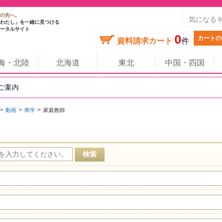
の先へ。
わたし」を一緒に見つける
ータルサイト
0
カートの
資料請求カート
件
海・北陸
北海道
東北
中国・四国
のご案内
動画
商学
家庭教師