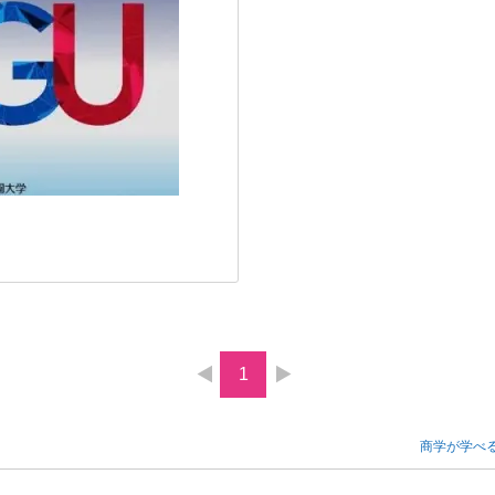
1
商学が学べ