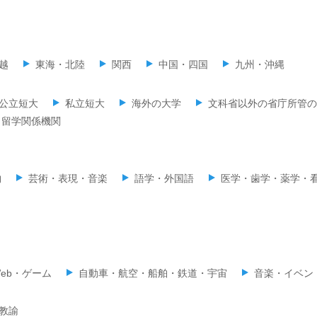
越
東海・北陸
関西
中国・四国
九州・沖縄
公立短大
私立短大
海外の大学
文科省以外の省庁所管の
留学関係機関
物
芸術・表現・音楽
語学・外国語
医学・歯学・薬学・
eb・ゲーム
自動車・航空・船舶・鉄道・宇宙
音楽・イベン
教諭