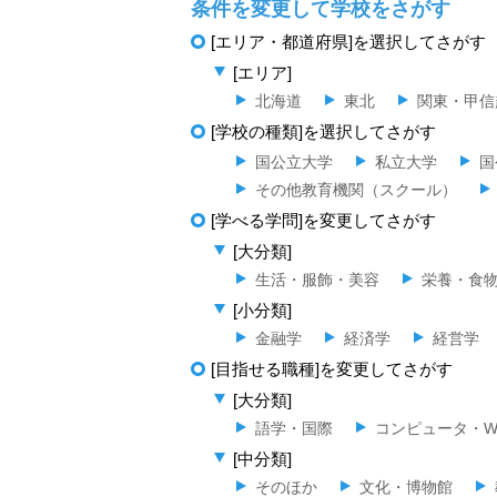
条件を変更して学校をさがす
[エリア・都道府県]を選択してさがす
[エリア]
北海道
東北
関東・甲信
[学校の種類]を選択してさがす
国公立大学
私立大学
国
その他教育機関（スクール）
[学べる学問]を変更してさがす
[大分類]
生活・服飾・美容
栄養・食
[小分類]
金融学
経済学
経営学
[目指せる職種]を変更してさがす
[大分類]
語学・国際
コンピュータ・W
[中分類]
そのほか
文化・博物館