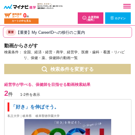
0
資料請求
カート
件
会員登録
ログイン
（無料）
カートの中を見る
【重要】My CareerIDへの移行のご案内
重要
動画からさがす
検索条件：
全国、経済・経営・商学、経営学、医療・歯科・看護・リハビ
リ、保健・薬、保健師の動画一覧
検索条件を変更する
経営学が学べる、保健師を目指せる動画検索結果
2
件
1-2件を表示
「好き」を伸ばそう。
私立大学｜岐阜県
岐阜聖徳学園大学