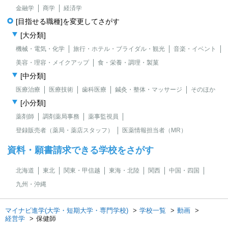
金融学
商学
経済学
[目指せる職種]を変更してさがす
[大分類]
機械・電気・化学
旅行・ホテル・ブライダル・観光
音楽・イベント
美容・理容・メイクアップ
食・栄養・調理・製菓
[中分類]
医療治療
医療技術
歯科医療
鍼灸・整体・マッサージ
そのほか
[小分類]
薬剤師
調剤薬局事務
薬事監視員
登録販売者（薬局・薬店スタッフ）
医薬情報担当者（MR）
資料・願書請求できる学校をさがす
北海道
東北
関東・甲信越
東海・北陸
関西
中国・四国
九州・沖縄
マイナビ進学(大学・短期大学・専門学校)
学校一覧
動画
経営学
保健師