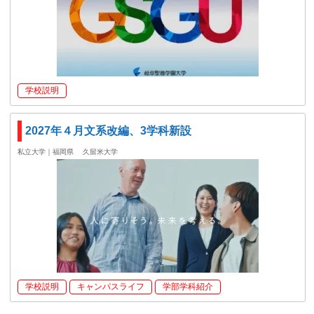
学校説明
2027年４月文系改編、3学科新設
私立大学｜福岡県
久留米大学
学校説明
キャンパスライフ
学部学科紹介