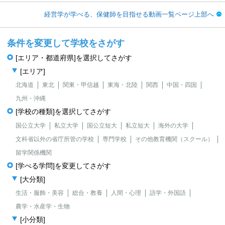
経営学が学べる、保健師を目指せる動画一覧ページ上部へ
条件を変更して学校をさがす
[エリア・都道府県]を選択してさがす
[エリア]
北海道
東北
関東・甲信越
東海・北陸
関西
中国・四国
九州・沖縄
[学校の種類]を選択してさがす
国公立大学
私立大学
国公立短大
私立短大
海外の大学
文科省以外の省庁所管の学校
専門学校
その他教育機関（スクール）
留学関係機関
[学べる学問]を変更してさがす
[大分類]
生活・服飾・美容
総合・教養
人間・心理
語学・外国語
農学・水産学・生物
[小分類]