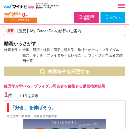
0
資料請求
カート
件
会員登録
ログイン
（無料）
カートの中を見る
【重要】My CareerIDへの移行のご案内
重要
動画からさがす
検索条件：
全国、経済・経営・商学、経営学、旅行・ホテル・ブライダル・
観光、ホテル・ブライダル・セレモニー、ブライダル司会者の動
画一覧
検索条件を変更する
経営学が学べる、ブライダル司会者を目指せる動画検索結果
1
件
1-1件を表示
「好き」を伸ばそう。
私立大学｜岐阜県
岐阜聖徳学園大学