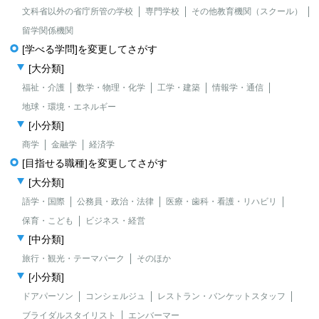
文科省以外の省庁所管の学校
専門学校
その他教育機関（スクール）
留学関係機関
[学べる学問]を変更してさがす
[大分類]
福祉・介護
数学・物理・化学
工学・建築
情報学・通信
地球・環境・エネルギー
[小分類]
商学
金融学
経済学
[目指せる職種]を変更してさがす
[大分類]
語学・国際
公務員・政治・法律
医療・歯科・看護・リハビリ
保育・こども
ビジネス・経営
[中分類]
旅行・観光・テーマパーク
そのほか
[小分類]
ドアパーソン
コンシェルジュ
レストラン・バンケットスタッフ
ブライダルスタイリスト
エンバーマー