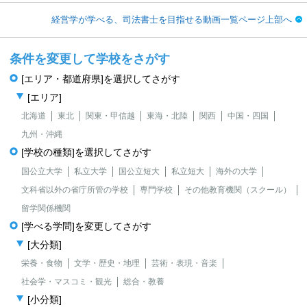
経営学が学べる、司法書士を目指せる動画一覧ページ上部へ
条件を変更して学校をさがす
[エリア・都道府県]を選択してさがす
[エリア]
北海道
東北
関東・甲信越
東海・北陸
関西
中国・四国
九州・沖縄
[学校の種類]を選択してさがす
国公立大学
私立大学
国公立短大
私立短大
海外の大学
文科省以外の省庁所管の学校
専門学校
その他教育機関（スクール）
留学関係機関
[学べる学問]を変更してさがす
[大分類]
栄養・食物
文学・歴史・地理
芸術・表現・音楽
社会学・マスコミ・観光
総合・教養
[小分類]