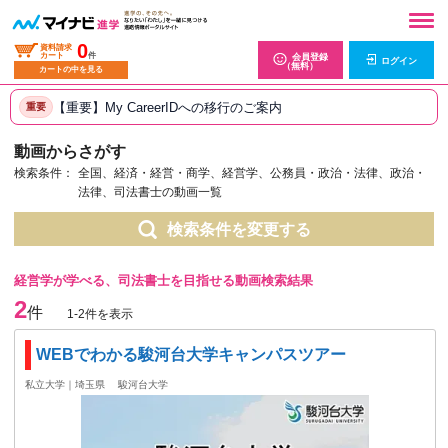
0
資料請求
カート
件
会員登録
ログイン
（無料）
カートの中を見る
【重要】My CareerIDへの移行のご案内
重要
動画からさがす
検索条件：
全国、経済・経営・商学、経営学、公務員・政治・法律、政治・
法律、司法書士の動画一覧
検索条件を変更する
経営学が学べる、司法書士を目指せる動画検索結果
2
件
1-2件を表示
WEBでわかる駿河台大学キャンパスツアー
私立大学｜埼玉県
駿河台大学