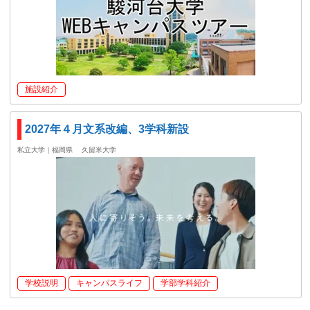
施設紹介
2027年４月文系改編、3学科新設
私立大学｜福岡県
久留米大学
学校説明
キャンパスライフ
学部学科紹介