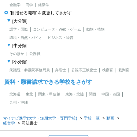
金融学
商学
経済学
[目指せる職種]を変更してさがす
[大分類]
語学・国際
コンピュータ・Web・ゲーム
動物・植物
環境・自然・バイオ
ビジネス・経営
[中分類]
そのほか
公務員
[小分類]
衆議院・参議院事務局員
弁理士
公認不正検査士
検察官
裁判官
資料・願書請求できる学校をさがす
北海道
東北
関東・甲信越
東海・北陸
関西
中国・四国
九州・沖縄
マイナビ進学(大学・短期大学・専門学校)
学校一覧
動画
経営学
司法書士