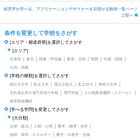
経営学が学べる、アプリケーションデザイナーを目指せる動画一覧ページ
上部へ
条件を変更して学校をさがす
[エリア・都道府県]を選択してさがす
[エリア]
北海道
東北
関東・甲信越
東海・北陸
関西
中国・四国
九州・沖縄
[学校の種類]を選択してさがす
国公立大学
私立大学
国公立短大
私立短大
海外の大学
文科省以外の省庁所管の学校
専門学校
その他教育機関（スクール）
留学関係機関
[学べる学問]を変更してさがす
[大分類]
法律・政治
人間・心理
数学・物理・化学
地球・環境・エネルギー
農学・水産学・生物