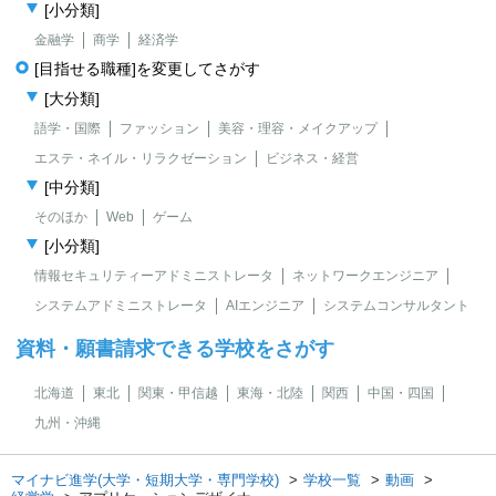
[小分類]
金融学
商学
経済学
[目指せる職種]を変更してさがす
[大分類]
語学・国際
ファッション
美容・理容・メイクアップ
エステ・ネイル・リラクゼーション
ビジネス・経営
[中分類]
そのほか
Web
ゲーム
[小分類]
情報セキュリティーアドミニストレータ
ネットワークエンジニア
システムアドミニストレータ
AIエンジニア
システムコンサルタント
資料・願書請求できる学校をさがす
北海道
東北
関東・甲信越
東海・北陸
関西
中国・四国
九州・沖縄
マイナビ進学(大学・短期大学・専門学校)
学校一覧
動画