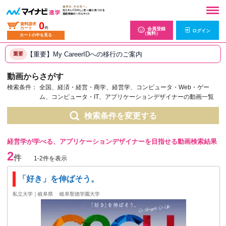
0
資料請求
カート
件
会員登録
ログイン
（無料）
カートの中を見る
【重要】My CareerIDへの移行のご案内
重要
動画からさがす
検索条件：
全国、経済・経営・商学、経営学、コンピュータ・Web・ゲー
ム、コンピュータ・IT、アプリケーションデザイナーの動画一覧
検索条件を変更する
経営学が学べる、アプリケーションデザイナーを目指せる動画検索結果
2
件
1-2件を表示
「好き」を伸ばそう。
私立大学｜岐阜県
岐阜聖徳学園大学