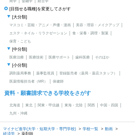
商学
金融学
経営学
[目指せる職種]を変更してさがす
[大分類]
マスコミ・芸能・アニメ・声優・漫画
美容・理容・メイクアップ
エステ・ネイル・リラクゼーション
食・栄養・調理・製菓
保育・こども
[中分類]
医療治療
医療技術
医療サポート
歯科医療
そのほか
[小分類]
調剤薬局事務
薬事監視員
登録販売者（薬局・薬店スタッフ）
医薬情報担当者（MR）
保健師
資料・願書請求できる学校をさがす
北海道
東北
関東・甲信越
東海・北陸
関西
中国・四国
九州・沖縄
マイナビ進学(大学・短期大学・専門学校)
学校一覧
動画
経済学
薬剤師