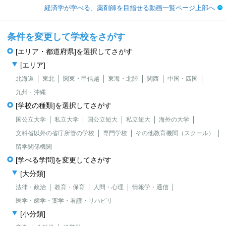
経済学が学べる、薬剤師を目指せる動画一覧ページ上部へ
条件を変更して学校をさがす
[エリア・都道府県]を選択してさがす
[エリア]
北海道
東北
関東・甲信越
東海・北陸
関西
中国・四国
九州・沖縄
[学校の種類]を選択してさがす
国公立大学
私立大学
国公立短大
私立短大
海外の大学
文科省以外の省庁所管の学校
専門学校
その他教育機関（スクール）
留学関係機関
[学べる学問]を変更してさがす
[大分類]
法律・政治
教育・保育
人間・心理
情報学・通信
医学・歯学・薬学・看護・リハビリ
[小分類]