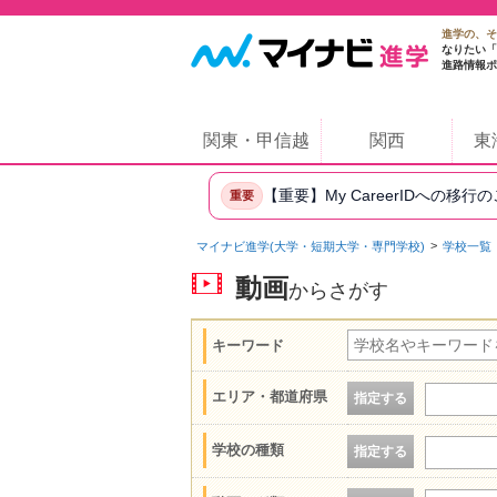
進学の、そ
なりたい「
進路情報ポ
関東・甲信越
関西
東
【重要】My CareerIDへの移行
重要
マイナビ進学(大学・短期大学・専門学校)
学校一覧
動画
からさがす
キーワード
エリア・都道府県
指定する
学校の種類
指定する