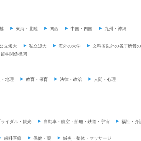
越
東海・北陸
関西
中国・四国
九州・沖縄
公立短大
私立短大
海外の大学
文科省以外の省庁所管の
留学関係機関
史・地理
教育・保育
法律・政治
人間・心理
ブライダル・観光
自動車・航空・船舶・鉄道・宇宙
福祉・介
歯科医療
保健・薬
鍼灸・整体・マッサージ