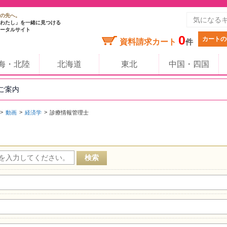
の先へ。
わたし」を一緒に見つける
ータルサイト
0
カートの
資料請求カート
件
海・北陸
北海道
東北
中国・四国
のご案内
動画
経済学
診療情報管理士