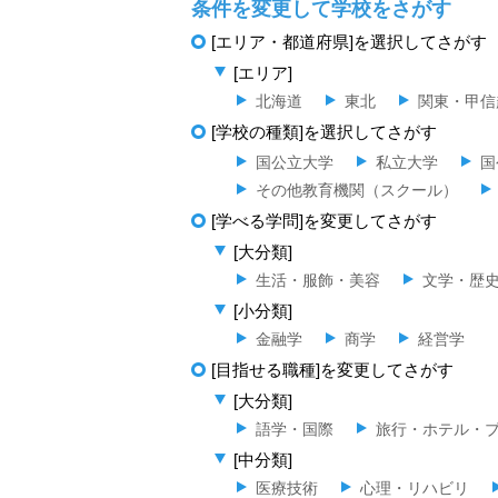
条件を変更して学校をさがす
[エリア・都道府県]を選択してさがす
[エリア]
北海道
東北
関東・甲信
[学校の種類]を選択してさがす
国公立大学
私立大学
国
その他教育機関（スクール）
[学べる学問]を変更してさがす
[大分類]
生活・服飾・美容
文学・歴
[小分類]
金融学
商学
経営学
[目指せる職種]を変更してさがす
[大分類]
語学・国際
旅行・ホテル・
[中分類]
医療技術
心理・リハビリ