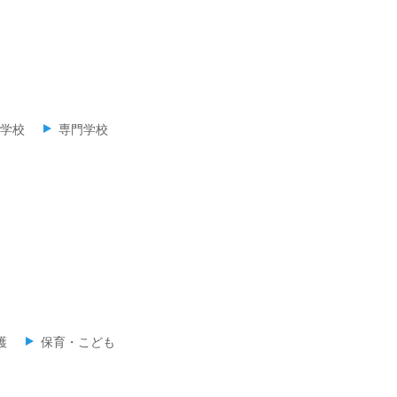
学校
専門学校
護
保育・こども