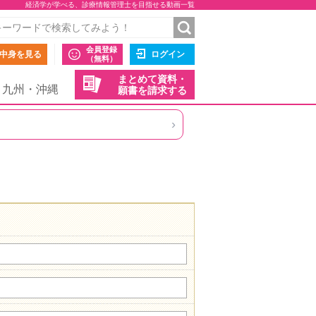
経済学が学べる、診療情報管理士を目指せる動画一覧
会員登録
中身を見る
ログイン
（無料）
まとめて資料・
九州・沖縄
願書を請求する
›