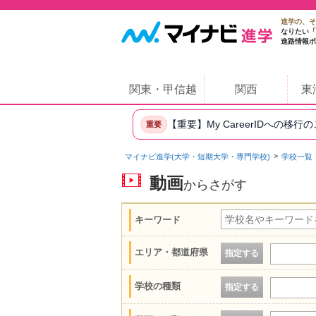
進学の、そ
なりたい「
進路情報ポ
関東・甲信越
関西
東
【重要】My CareerIDへの移行
重要
マイナビ進学(大学・短期大学・専門学校)
学校一覧
動画
からさがす
キーワード
エリア・都道府県
指定する
学校の種類
指定する