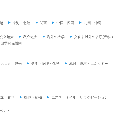
越
東海・北陸
関西
中国・四国
九州・沖縄
公立短大
私立短大
海外の大学
文科省以外の省庁所管の
留学関係機関
マスコミ・観光
数学・物理・化学
地球・環境・エネルギー
電気・化学
動物・植物
エステ・ネイル・リラクゼーション
ベント