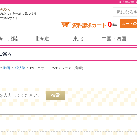
経済学が学べ
の先へ。
わたし」を一緒に見つける
ータルサイト
0
カートの
資料請求カート
件
海・北陸
北海道
東北
中国・四国
のご案内
動画
経済学
PAミキサー・PAエンジニア（音響）