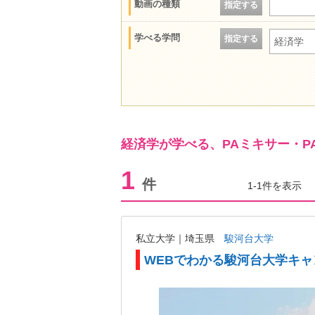
動画の種類
指定する
学べる学問
指定する
経済学
経済学が学べる、PAミキサー・
1
件
1-1件を表示
私立大学｜埼玉県
駿河台大学
WEBでわかる駿河台大学キ