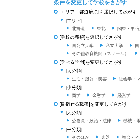
条件を変更して学校をさがす
[エリア・都道府県]を選択してさがす
[エリア]
北海道
東北
関東・甲信
[学校の種類]を選択してさがす
国公立大学
私立大学
国
その他教育機関（スクール）
[学べる学問]を変更してさがす
[大分類]
生活・服飾・美容
社会学・
[小分類]
商学
金融学
経営学
[目指せる職種]を変更してさがす
[大分類]
公務員・政治・法律
機械・
[中分類]
そのほか
楽器
舞台・イ