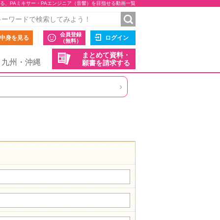
る、PAミキサー・PAエンジニア（音響）を目指せる動画一覧
会員登録
中身を見る
ログイン
（無料）
まとめて資料・
九州・沖縄
願書を請求する
›