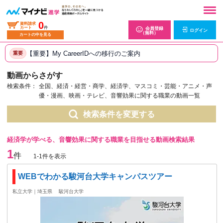
0
資料請求
カート
件
会員登録
ログイン
（無料）
カートの中を見る
【重要】My CareerIDへの移行のご案内
重要
動画からさがす
検索条件：
全国、経済・経営・商学、経済学、マスコミ・芸能・アニメ・声
優・漫画、映画・テレビ、音響効果に関する職業の動画一覧
検索条件を変更する
経済学が学べる、音響効果に関する職業を目指せる動画検索結果
1
件
1-1件を表示
WEBでわかる駿河台大学キャンパスツアー
私立大学｜埼玉県
駿河台大学