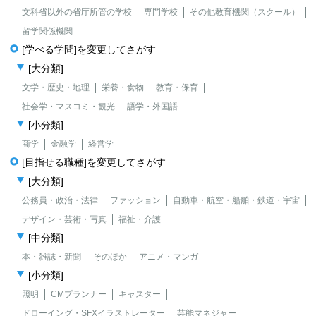
文科省以外の省庁所管の学校
専門学校
その他教育機関（スクール）
留学関係機関
[学べる学問]を変更してさがす
[大分類]
文学・歴史・地理
栄養・食物
教育・保育
社会学・マスコミ・観光
語学・外国語
[小分類]
商学
金融学
経営学
[目指せる職種]を変更してさがす
[大分類]
公務員・政治・法律
ファッション
自動車・航空・船舶・鉄道・宇宙
デザイン・芸術・写真
福祉・介護
[中分類]
本・雑誌・新聞
そのほか
アニメ・マンガ
[小分類]
照明
CMプランナー
キャスター
ドローイング・SFXイラストレーター
芸能マネジャー