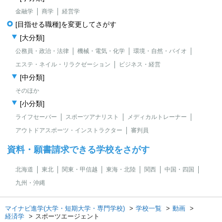
金融学
商学
経営学
[目指せる職種]を変更してさがす
[大分類]
公務員・政治・法律
機械・電気・化学
環境・自然・バイオ
エステ・ネイル・リラクゼーション
ビジネス・経営
[中分類]
そのほか
[小分類]
ライフセーバー
スポーツアナリスト
メディカルトレーナー
アウトドアスポーツ・インストラクター
審判員
資料・願書請求できる学校をさがす
北海道
東北
関東・甲信越
東海・北陸
関西
中国・四国
九州・沖縄
マイナビ進学(大学・短期大学・専門学校)
学校一覧
動画
経済学
スポーツエージェント