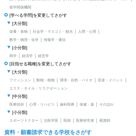
留学関係機関
[学べる学問]を変更してさがす
[大分類]
栄養・食物
社会学・マスコミ・観光
人間・心理
数学・物理・化学
情報学・通信
[小分類]
商学
経済学
経営学
[目指せる職種]を変更してさがす
[大分類]
ファッション
動物・植物
環境・自然・バイオ
音楽・イベント
エステ・ネイル・リラクゼーション
[中分類]
医療技術
心理・リハビリ
歯科医療
保健・薬
そのほか
[小分類]
スポーツドクター
法医学医
医師
医療研究者
看護師
資料・願書請求できる学校をさがす