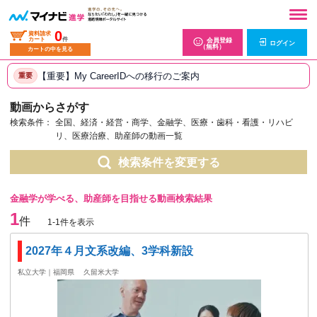
0
資料請求
カート
件
会員登録
ログイン
（無料）
カートの中を見る
【重要】My CareerIDへの移行のご案内
重要
動画からさがす
検索条件：
全国、経済・経営・商学、金融学、医療・歯科・看護・リハビ
リ、医療治療、助産師の動画一覧
検索条件を変更する
金融学が学べる、助産師を目指せる動画検索結果
1
件
1-1件を表示
2027年４月文系改編、3学科新設
私立大学｜福岡県
久留米大学