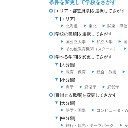
条件を変更して学校をさがす
[エリア・都道府県]を選択してさがす
[エリア]
北海道
東北
関東・甲信
[学校の種類]を選択してさがす
国公立大学
私立大学
国
その他教育機関（スクール）
[学べる学問]を変更してさがす
[大分類]
教育・保育
総合・教養
[小分類]
商学
経済学
経営学
[目指せる職種]を変更してさがす
[大分類]
語学・国際
コンピュータ・W
[中分類]
旅行・観光・テーマパーク