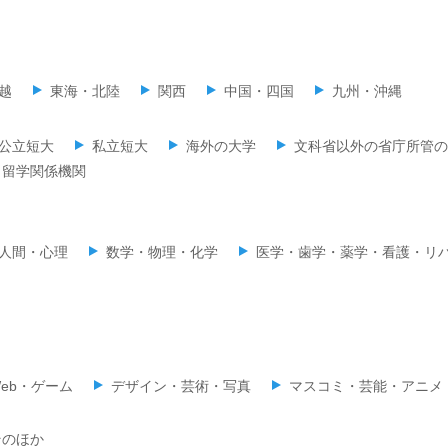
越
東海・北陸
関西
中国・四国
九州・沖縄
公立短大
私立短大
海外の大学
文科省以外の省庁所管の
留学関係機関
人間・心理
数学・物理・化学
医学・歯学・薬学・看護・リ
eb・ゲーム
デザイン・芸術・写真
マスコミ・芸能・アニメ
そのほか