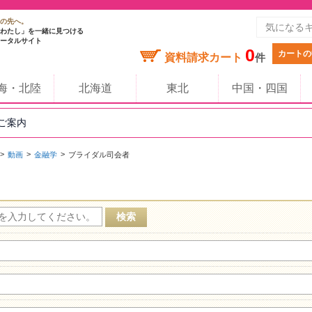
の先へ。
わたし」を一緒に見つける
ータルサイト
0
カートの
資料請求カート
件
海・北陸
北海道
東北
中国・四国
のご案内
動画
金融学
ブライダル司会者