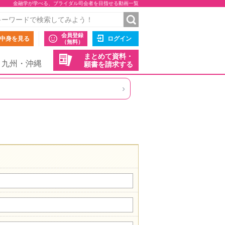
金融学が学べる、ブライダル司会者を目指せる動画一覧
会員登録
中身を見る
ログイン
（無料）
まとめて資料・
九州・沖縄
願書を請求する
›