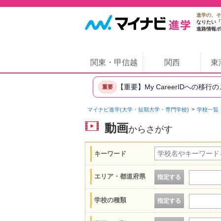
進学の、そ
なりたい「
進路情報ポ
関東・甲信越
関西
東
【重要】My CareerIDへの移行
重要
マイナビ進学(大学・短期大学・専門学校)
学校一覧
動画
からさがす
キーワード
エリア・都道府県
指定する
学校の種類
指定する