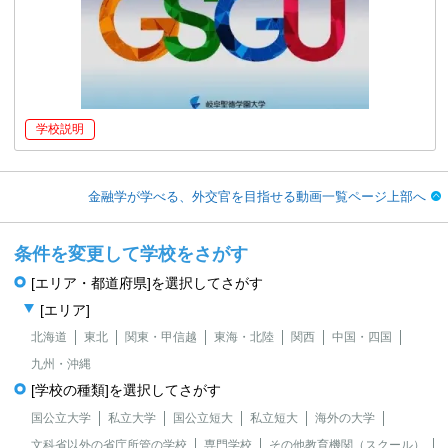
学校説明
金融学が学べる、外交官を目指せる動画一覧ページ上部へ
条件を変更して学校をさがす
[エリア・都道府県]を選択してさがす
[エリア]
北海道
東北
関東・甲信越
東海・北陸
関西
中国・四国
九州・沖縄
[学校の種類]を選択してさがす
国公立大学
私立大学
国公立短大
私立短大
海外の大学
文科省以外の省庁所管の学校
専門学校
その他教育機関（スクール）