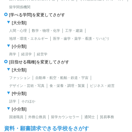
留学関係機関
[学べる学問]を変更してさがす
[大分類]
人間・心理
数学・物理・化学
工学・建築
地球・環境・エネルギー
医学・歯学・薬学・看護・リハビリ
[小分類]
商学
経済学
経営学
[目指せる職種]を変更してさがす
[大分類]
ファッション
自動車・航空・船舶・鉄道・宇宙
デザイン・芸術・写真
食・栄養・調理・製菓
ビジネス・経営
[中分類]
語学
そのほか
[小分類]
国連職員
外務公務員
留学カウンセラー
通関士
貿易事務
資料・願書請求できる学校をさがす