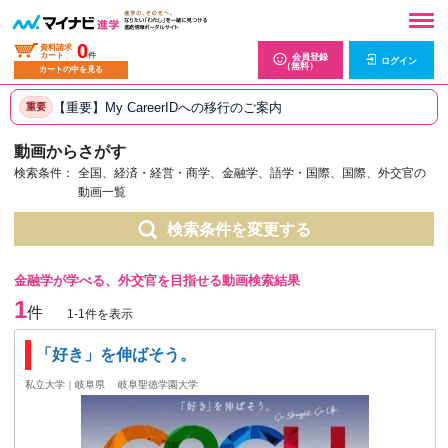
0
資料請求
カート
件
会員登録
ログイン
（無料）
カートの中を見る
【重要】My CareerIDへの移行のご案内
重要
動画からさがす
検索条件：
全国、経済・経営・商学、金融学、語学・国際、国際、外交官の
動画一覧
検索条件を変更する
金融学が学べる、外交官を目指せる動画検索結果
1
件
1-1件を表示
「好き」を伸ばそう。
私立大学｜岐阜県
岐阜聖徳学園大学