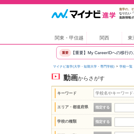
進学の、そ
なりたい「
進路情報ポ
関東・甲信越
関西
東
【重要】My CareerIDへの移行
重要
マイナビ進学(大学・短期大学・専門学校)
学校一覧
動画
からさがす
キーワード
エリア・都道府県
指定する
学校の種類
指定する