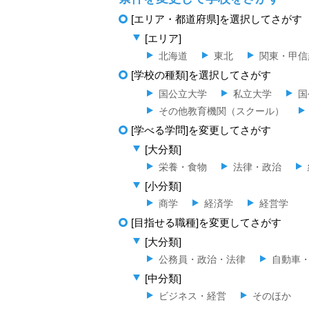
[エリア・都道府県]を選択してさがす
[エリア]
北海道
東北
関東・甲信
[学校の種類]を選択してさがす
国公立大学
私立大学
国
その他教育機関（スクール）
[学べる学問]を変更してさがす
[大分類]
栄養・食物
法律・政治
[小分類]
商学
経済学
経営学
[目指せる職種]を変更してさがす
[大分類]
公務員・政治・法律
自動車
[中分類]
ビジネス・経営
そのほか