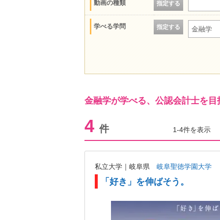
動画の種類
指定する
学べる学問
指定する
金融学
金融学が学べる、公認会計士を目
4
件
1-4件を表示
私立大学｜岐阜県
岐阜聖徳学園大学
「好き」を伸ばそう。