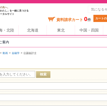
の先へ。
わたし」を一緒に見つける
ータルサイト
0
カートの
資料請求カート
件
海・北陸
北海道
東北
中国・四国
のご案内
動画
金融学
公認会計士