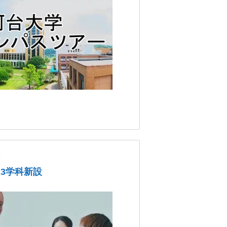
学
、3学科新設