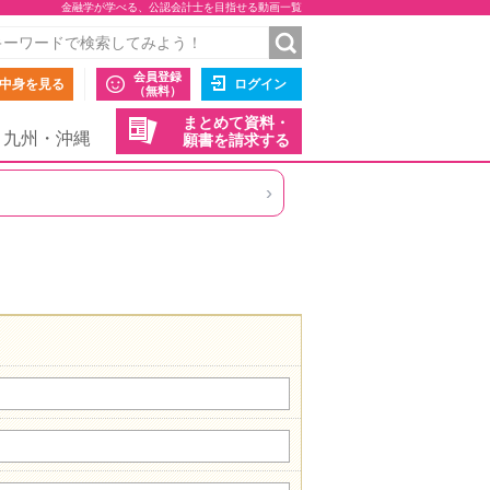
金融学が学べる、公認会計士を目指せる動画一覧
会員登録
中身を見る
ログイン
（無料）
まとめて資料・
九州・沖縄
願書を請求する
›