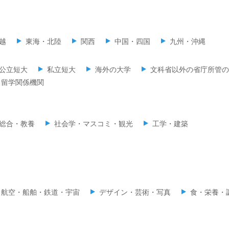
越
東海・北陸
関西
中国・四国
九州・沖縄
公立短大
私立短大
海外の大学
文科省以外の省庁所管の
留学関係機関
総合・教養
社会学・マスコミ・観光
工学・建築
・航空・船舶・鉄道・宇宙
デザイン・芸術・写真
食・栄養・