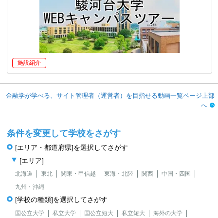
施設紹介
金融学が学べる、サイト管理者（運営者）を目指せる動画一覧ページ上部
へ
条件を変更して学校をさがす
[エリア・都道府県]を選択してさがす
[エリア]
北海道
東北
関東・甲信越
東海・北陸
関西
中国・四国
九州・沖縄
[学校の種類]を選択してさがす
国公立大学
私立大学
国公立短大
私立短大
海外の大学