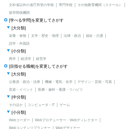
文科省以外の省庁所管の学校
専門学校
その他教育機関（スクール）
留学関係機関
[学べる学問]を変更してさがす
[大分類]
栄養・食物
文学・歴史・地理
法律・政治
福祉・介護
語学・外国語
[小分類]
商学
経済学
経営学
[目指せる職種]を変更してさがす
[大分類]
公務員・政治・法律
機械・電気・化学
デザイン・芸術・写真
音楽・イベント
医療・歯科・看護・リハビリ
[中分類]
そのほか
コンピュータ・IT
ゲーム
[小分類]
Webコーダー
Webプロデューサー・Webディレクター
Webコンテンツプランナー
Webデザイナー