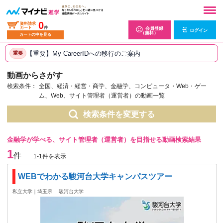
0
資料請求
カート
件
会員登録
ログイン
（無料）
カートの中を見る
【重要】My CareerIDへの移行のご案内
重要
動画からさがす
検索条件：
全国、経済・経営・商学、金融学、コンピュータ・Web・ゲー
ム、Web、サイト管理者（運営者）の動画一覧
検索条件を変更する
金融学が学べる、サイト管理者（運営者）を目指せる動画検索結果
1
件
1-1件を表示
WEBでわかる駿河台大学キャンパスツアー
私立大学｜埼玉県
駿河台大学