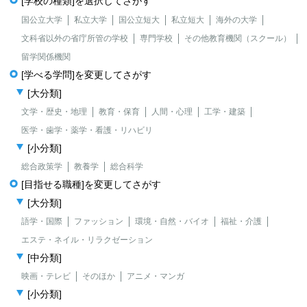
[学校の種類]を選択してさがす
国公立大学
私立大学
国公立短大
私立短大
海外の大学
文科省以外の省庁所管の学校
専門学校
その他教育機関（スクール）
留学関係機関
[学べる学問]を変更してさがす
[大分類]
文学・歴史・地理
教育・保育
人間・心理
工学・建築
医学・歯学・薬学・看護・リハビリ
[小分類]
総合政策学
教養学
総合科学
[目指せる職種]を変更してさがす
[大分類]
語学・国際
ファッション
環境・自然・バイオ
福祉・介護
エステ・ネイル・リラクゼーション
[中分類]
映画・テレビ
そのほか
アニメ・マンガ
[小分類]