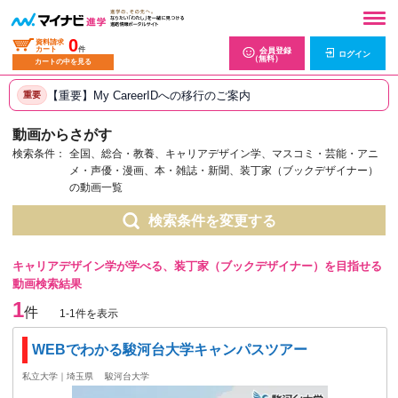
0
資料請求
カート
件
会員登録
ログイン
（無料）
カートの中を見る
【重要】My CareerIDへの移行のご案内
重要
動画からさがす
検索条件：
全国、総合・教養、キャリアデザイン学、マスコミ・芸能・アニ
メ・声優・漫画、本・雑誌・新聞、装丁家（ブックデザイナー）
の動画一覧
検索条件を変更する
キャリアデザイン学が学べる、装丁家（ブックデザイナー）を目指せる
動画検索結果
1
件
1-1件を表示
WEBでわかる駿河台大学キャンパスツアー
私立大学｜埼玉県
駿河台大学