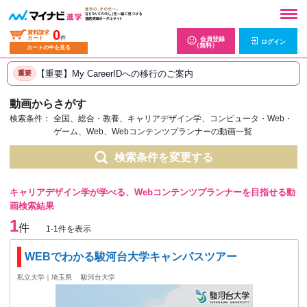
0
資料請求
カート
件
会員登録
ログイン
（無料）
カートの中を見る
【重要】My CareerIDへの移行のご案内
重要
動画からさがす
検索条件：
全国、総合・教養、キャリアデザイン学、コンピュータ・Web・
ゲーム、Web、Webコンテンツプランナーの動画一覧
検索条件を変更する
キャリアデザイン学が学べる、Webコンテンツプランナーを目指せる動
画検索結果
1
件
1-1件を表示
WEBでわかる駿河台大学キャンパスツアー
私立大学｜埼玉県
駿河台大学