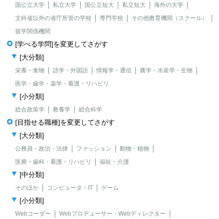
国公立大学
私立大学
国公立短大
私立短大
海外の大学
文科省以外の省庁所管の学校
専門学校
その他教育機関（スクール）
留学関係機関
[学べる学問]を変更してさがす
[大分類]
栄養・食物
語学・外国語
情報学・通信
農学・水産学・生物
医学・歯学・薬学・看護・リハビリ
[小分類]
総合政策学
教養学
総合科学
[目指せる職種]を変更してさがす
[大分類]
公務員・政治・法律
ファッション
動物・植物
医療・歯科・看護・リハビリ
福祉・介護
[中分類]
そのほか
コンピュータ・IT
ゲーム
[小分類]
Webコーダー
Webプロデューサー・Webディレクター