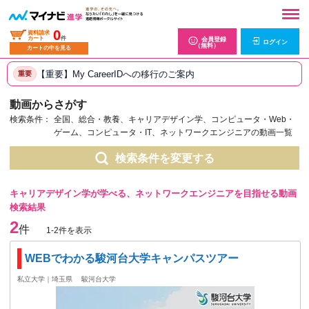
0
資料請求
カート
件
会員登録
ログイン
（無料）
カートの中を見る
【重要】My CareerIDへの移行のご案内
重要
動画からさがす
検索条件：
全国、総合・教養、キャリアデザイン学、コンピュータ・Web・
ゲーム、コンピュータ・IT、ネットワークエンジニアの動画一覧
検索条件を変更する
キャリアデザイン学が学べる、ネットワークエンジニアを目指せる動画
検索結果
2
件
1-2件を表示
WEBでわかる駿河台大学キャンパスツアー
私立大学｜埼玉県
駿河台大学