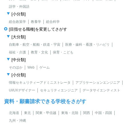
語学・外国語
[小分類]
総合政策学
教養学
総合科学
[目指せる職種]を変更してさがす
[大分類]
自動車・航空・船舶・鉄道・宇宙
医療・歯科・看護・リハビリ
福祉・介護
教育・文化
保育・こども
[中分類]
そのほか
Web
ゲーム
[小分類]
情報セキュリティーアドミニストレータ
アプリケーションエンジニア
UI/UXデザイナー
セキュリティエンジニア
データサイエンティスト
資料・願書請求できる学校をさがす
北海道
東北
関東・甲信越
東海・北陸
関西
中国・四国
九州・沖縄