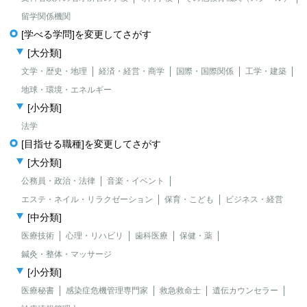
留学関係機関
[学べる学問]を変更してさがす
[大分類]
文学・歴史・地理
経済・経営・商学
国際・国際関係
工学・建築
地球・環境・エネルギー
[小分類]
法学
[目指せる職種]を変更してさがす
[大分類]
公務員・政治・法律
音楽・イベント
エステ・ネイル・リラクゼーション
保育・こども
ビジネス・経営
[中分類]
医療技術
心理・リハビリ
歯科医療
保健・薬
鍼灸・整体・マッサージ
[小分類]
医療秘書
感染症危機管理専門家
救急救命士
遺伝カウンセラー