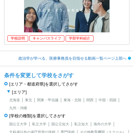
学校説明
キャンパスライフ
学部学科紹介
政治学が学べる、医療事務員を目指せる動画一覧ページ上部へ
条件を変更して学校をさがす
[エリア・都道府県]を選択してさがす
[エリア]
北海道
東北
関東・甲信越
東海・北陸
関西
中国・四国
九州・沖縄
[学校の種類]を選択してさがす
国公立大学
私立大学
国公立短大
私立短大
海外の大学
文科省以外の省庁所管の学校
専門学校
その他教育機関（スクール）