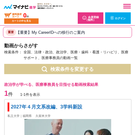
0
資料請求
カート
件
会員登録
ログイン
（無料）
カートの中を見る
【重要】My CareerIDへの移行のご案内
重要
動画からさがす
検索条件：
全国、法律・政治、政治学、医療・歯科・看護・リハビリ、医療
サポート、医療事務員の動画一覧
検索条件を変更する
政治学が学べる、医療事務員を目指せる動画検索結果
1
件
1-1件を表示
2027年４月文系改編、3学科新設
私立大学｜福岡県
久留米大学