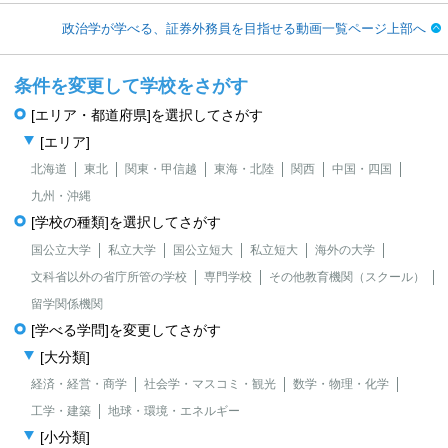
政治学が学べる、証券外務員を目指せる動画一覧ページ上部へ
条件を変更して学校をさがす
[エリア・都道府県]を選択してさがす
[エリア]
北海道
東北
関東・甲信越
東海・北陸
関西
中国・四国
九州・沖縄
[学校の種類]を選択してさがす
国公立大学
私立大学
国公立短大
私立短大
海外の大学
文科省以外の省庁所管の学校
専門学校
その他教育機関（スクール）
留学関係機関
[学べる学問]を変更してさがす
[大分類]
経済・経営・商学
社会学・マスコミ・観光
数学・物理・化学
工学・建築
地球・環境・エネルギー
[小分類]