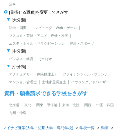
法学
[目指せる職種]を変更してさがす
[大分類]
語学・国際
コンピュータ・Web・ゲーム
マスコミ・芸能・アニメ・声優・漫画
エステ・ネイル・リラクゼーション
健康・スポーツ
[中分類]
ビジネス・経営
そのほか
[小分類]
アクチュアリー（保険数理士）
ファイナンシャル・プランナー
マンション管理士
土地家屋調査士
ハウジングアドバイザー
資料・願書請求できる学校をさがす
北海道
東北
関東・甲信越
東海・北陸
関西
中国・四国
九州・沖縄
マイナビ進学(大学・短期大学・専門学校)
学校一覧
動画