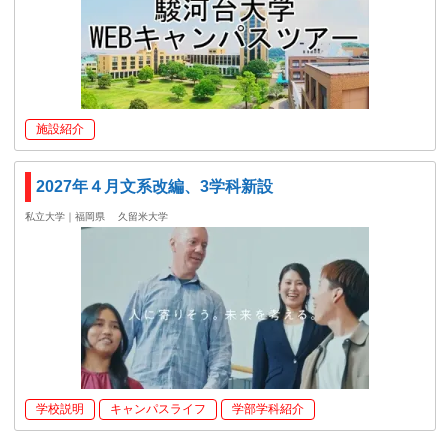
施設紹介
2027年４月文系改編、3学科新設
私立大学｜福岡県
久留米大学
学校説明
キャンパスライフ
学部学科紹介