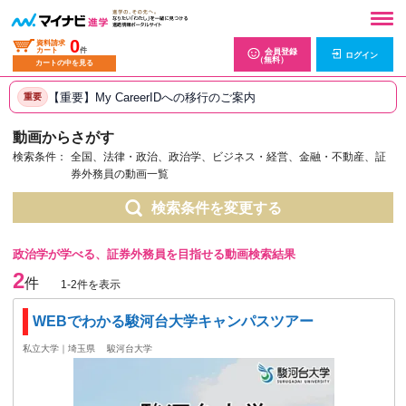
0
資料請求
カート
件
会員登録
ログイン
（無料）
カートの中を見る
【重要】My CareerIDへの移行のご案内
重要
動画からさがす
検索条件：
全国、法律・政治、政治学、ビジネス・経営、金融・不動産、証
券外務員の動画一覧
検索条件を変更する
政治学が学べる、証券外務員を目指せる動画検索結果
2
件
1-2件を表示
WEBでわかる駿河台大学キャンパスツアー
私立大学｜埼玉県
駿河台大学