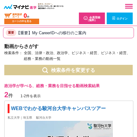
0
資料請求
カート
件
会員登録
ログイン
（無料）
カートの中を見る
【重要】My CareerIDへの移行のご案内
重要
動画からさがす
検索条件：
全国、法律・政治、政治学、ビジネス・経営、ビジネス・経営、
総務・業務の動画一覧
検索条件を変更する
政治学が学べる、総務・業務を目指せる動画検索結果
2
件
1-2件を表示
WEBでわかる駿河台大学キャンパスツアー
私立大学｜埼玉県
駿河台大学