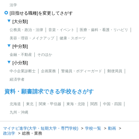
法学
[目指せる職種]を変更してさがす
[大分類]
公務員・政治・法律
音楽・イベント
医療・歯科・看護・リハビリ
美容・理容・メイクアップ
健康・スポーツ
[中分類]
金融・不動産
そのほか
[小分類]
中小企業診断士
企画業務
警備員・ボディーガード
郵便局員
経済学者
資料・願書請求できる学校をさがす
北海道
東北
関東・甲信越
東海・北陸
関西
中国・四国
九州・沖縄
マイナビ進学(大学・短期大学・専門学校)
学校一覧
動画
政治学
総務・業務