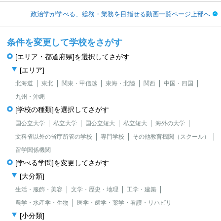
政治学が学べる、総務・業務を目指せる動画一覧ページ上部へ
条件を変更して学校をさがす
[エリア・都道府県]を選択してさがす
[エリア]
北海道
東北
関東・甲信越
東海・北陸
関西
中国・四国
九州・沖縄
[学校の種類]を選択してさがす
国公立大学
私立大学
国公立短大
私立短大
海外の大学
文科省以外の省庁所管の学校
専門学校
その他教育機関（スクール）
留学関係機関
[学べる学問]を変更してさがす
[大分類]
生活・服飾・美容
文学・歴史・地理
工学・建築
農学・水産学・生物
医学・歯学・薬学・看護・リハビリ
[小分類]