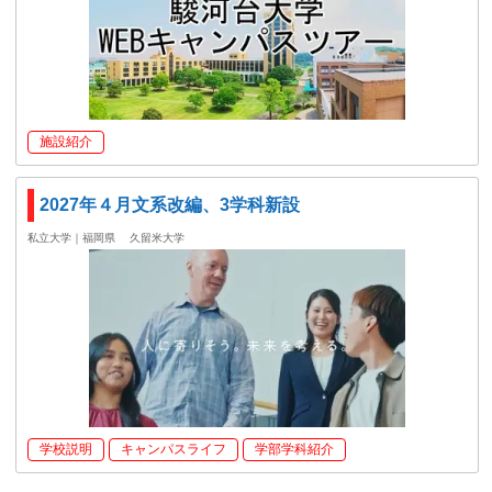
施設紹介
2027年４月文系改編、3学科新設
私立大学｜福岡県
久留米大学
学校説明
キャンパスライフ
学部学科紹介