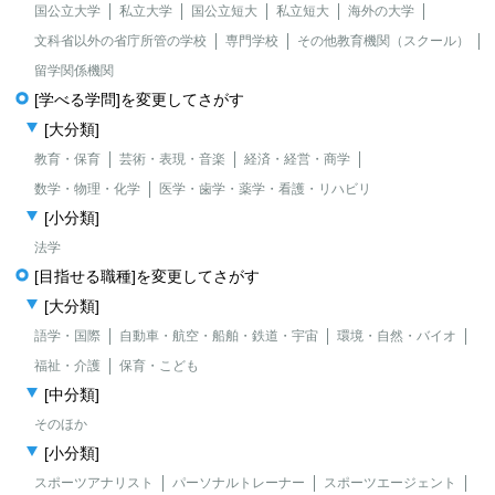
国公立大学
私立大学
国公立短大
私立短大
海外の大学
文科省以外の省庁所管の学校
専門学校
その他教育機関（スクール）
留学関係機関
[学べる学問]を変更してさがす
[大分類]
教育・保育
芸術・表現・音楽
経済・経営・商学
数学・物理・化学
医学・歯学・薬学・看護・リハビリ
[小分類]
法学
[目指せる職種]を変更してさがす
[大分類]
語学・国際
自動車・航空・船舶・鉄道・宇宙
環境・自然・バイオ
福祉・介護
保育・こども
[中分類]
そのほか
[小分類]
スポーツアナリスト
パーソナルトレーナー
スポーツエージェント