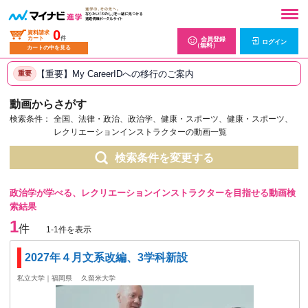
0
資料請求
カート
件
会員登録
ログイン
（無料）
カートの中を見る
【重要】My CareerIDへの移行のご案内
重要
動画からさがす
検索条件：
全国、法律・政治、政治学、健康・スポーツ、健康・スポーツ、
レクリエーションインストラクターの動画一覧
検索条件を変更する
政治学が学べる、レクリエーションインストラクターを目指せる動画検
索結果
1
件
1-1件を表示
2027年４月文系改編、3学科新設
私立大学｜福岡県
久留米大学