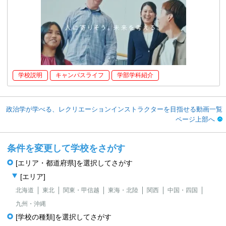
学校説明
キャンパスライフ
学部学科紹介
政治学が学べる、レクリエーションインストラクターを目指せる動画一覧
ページ上部へ
条件を変更して学校をさがす
[エリア・都道府県]を選択してさがす
[エリア]
北海道
東北
関東・甲信越
東海・北陸
関西
中国・四国
九州・沖縄
[学校の種類]を選択してさがす