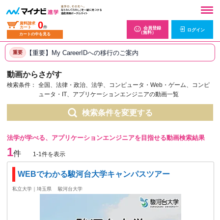
0
資料請求
カート
件
会員登録
ログイン
（無料）
カートの中を見る
【重要】My CareerIDへの移行のご案内
重要
動画からさがす
検索条件：
全国、法律・政治、法学、コンピュータ・Web・ゲーム、コンピ
ュータ・IT、アプリケーションエンジニアの動画一覧
検索条件を変更する
法学が学べる、アプリケーションエンジニアを目指せる動画検索結果
1
件
1-1件を表示
WEBでわかる駿河台大学キャンパスツアー
私立大学｜埼玉県
駿河台大学