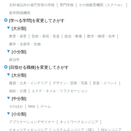
文科省以外の省庁所管の学校
専門学校
その他教育機関（スクール）
留学関係機関
[学べる学問]を変更してさがす
[大分類]
教育・保育
芸術・表現・音楽
総合・教養
数学・物理・化学
農学・水産学・生物
[小分類]
政治学
[目指せる職種]を変更してさがす
[大分類]
建築・土木・インテリア
デザイン・芸術・写真
音楽・イベント
福祉・介護
エステ・ネイル・リラクゼーション
[中分類]
そのほか
Web
ゲーム
[小分類]
アプリケーションデザイナー
ネットワークエンジニア
セキュリティエンジニア
システムエンジニア（SE）
AIエンジニア