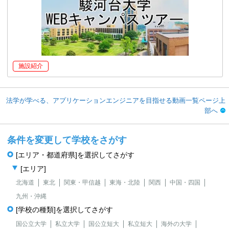
施設紹介
法学が学べる、アプリケーションエンジニアを目指せる動画一覧ページ上
部へ
条件を変更して学校をさがす
[エリア・都道府県]を選択してさがす
[エリア]
北海道
東北
関東・甲信越
東海・北陸
関西
中国・四国
九州・沖縄
[学校の種類]を選択してさがす
国公立大学
私立大学
国公立短大
私立短大
海外の大学