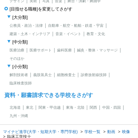
デザイン
美術
写真
音楽
舞台・演劇・舞踊学
[目指せる職種]を変更してさがす
[大分類]
公務員・政治・法律
自動車・航空・船舶・鉄道・宇宙
建築・土木・インテリア
音楽・イベント
教育・文化
[中分類]
医療治療
医療サポート
歯科医療
鍼灸・整体・マッサージ
そのほか
[小分類]
解剖技術者
義肢装具士
細胞検査士
診療放射線技師
臨床検査技師
資料・願書請求できる学校をさがす
北海道
東北
関東・甲信越
東海・北陸
関西
中国・四国
九州・沖縄
マイナビ進学(大学・短期大学・専門学校)
学校一覧
動画
映像
臨床工学技士