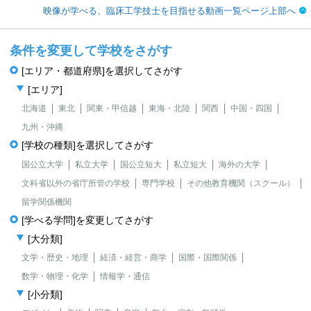
映像が学べる、臨床工学技士を目指せる動画一覧ページ上部へ
条件を変更して学校をさがす
[エリア・都道府県]を選択してさがす
[エリア]
北海道
東北
関東・甲信越
東海・北陸
関西
中国・四国
九州・沖縄
[学校の種類]を選択してさがす
国公立大学
私立大学
国公立短大
私立短大
海外の大学
文科省以外の省庁所管の学校
専門学校
その他教育機関（スクール）
留学関係機関
[学べる学問]を変更してさがす
[大分類]
文学・歴史・地理
経済・経営・商学
国際・国際関係
数学・物理・化学
情報学・通信
[小分類]