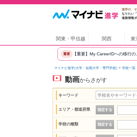
進学の、そ
なりたい「
進路情報ポ
関東・甲信越
関西
東
【重要】My CareerIDへの移行
重要
マイナビ進学(大学・短期大学・専門学校)
学校一覧
動画
からさがす
キーワード
エリア・都道府県
指定する
学校の種類
指定する