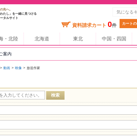
の先へ。
わたし」を一緒に見つける
ータルサイト
0
カートの
資料請求カート
件
海・北陸
北海道
東北
中国・四国
のご案内
動画
映像
放送作家