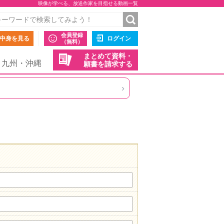
映像が学べる、放送作家を目指せる動画一覧
会員登録
中身を見る
ログイン
（無料）
まとめて資料・
九州・沖縄
願書を請求する
›