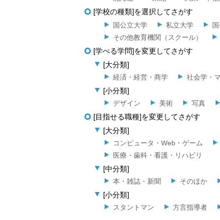
[学校の種類]を選択してさがす
国公立大学
私立大学
国
その他教育機関（スクール）
[学べる学問]を変更してさがす
[大分類]
経済・経営・商学
社会学・
[小分類]
デザイン
美術
写真
[目指せる職種]を変更してさがす
[大分類]
コンピュータ・Web・ゲーム
医療・歯科・看護・リハビリ
[中分類]
本・雑誌・新聞
そのほか
[小分類]
スタントマン
方言指導者