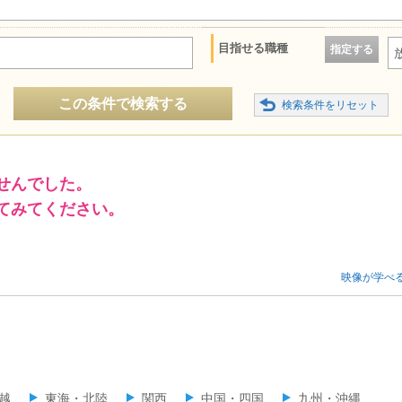
目指せる職種
指定する
この条件で検索する
せんでした。
てみてください。
映像が学べ
越
東海・北陸
関西
中国・四国
九州・沖縄