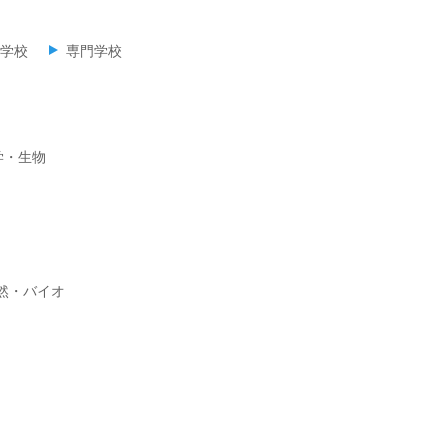
学校
専門学校
学・生物
然・バイオ