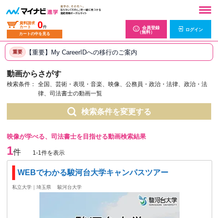
0
資料請求
カート
件
会員登録
ログイン
（無料）
カートの中を見る
【重要】My CareerIDへの移行のご案内
重要
動画からさがす
検索条件：
全国、芸術・表現・音楽、映像、公務員・政治・法律、政治・法
律、司法書士の動画一覧
検索条件を変更する
映像が学べる、司法書士を目指せる動画検索結果
1
件
1-1件を表示
WEBでわかる駿河台大学キャンパスツアー
私立大学｜埼玉県
駿河台大学