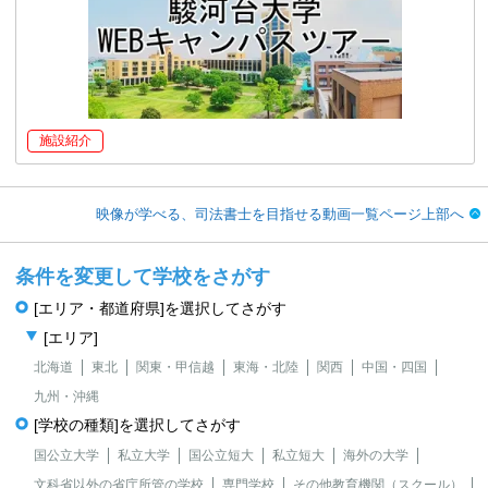
施設紹介
映像が学べる、司法書士を目指せる動画一覧ページ上部へ
条件を変更して学校をさがす
[エリア・都道府県]を選択してさがす
[エリア]
北海道
東北
関東・甲信越
東海・北陸
関西
中国・四国
九州・沖縄
[学校の種類]を選択してさがす
国公立大学
私立大学
国公立短大
私立短大
海外の大学
文科省以外の省庁所管の学校
専門学校
その他教育機関（スクール）