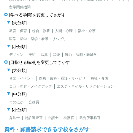
留学関係機関
[学べる学問]を変更してさがす
[大分類]
教育・保育
総合・教養
人間・心理
福祉・介護
医学・歯学・薬学・看護・リハビリ
[小分類]
デザイン
美術
写真
音楽
舞台・演劇・舞踊学
[目指せる職種]を変更してさがす
[大分類]
音楽・イベント
医療・歯科・看護・リハビリ
福祉・介護
美容・理容・メイクアップ
エステ・ネイル・リラクゼーション
[中分類]
そのほか
公務員
[小分類]
弁理士
特許審査官
弁護士
検察官
裁判所事務官
資料・願書請求できる学校をさがす