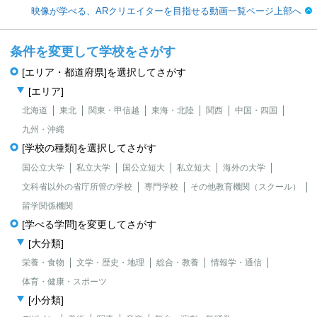
映像が学べる、ARクリエイターを目指せる動画一覧ページ上部へ
条件を変更して学校をさがす
[エリア・都道府県]を選択してさがす
[エリア]
北海道
東北
関東・甲信越
東海・北陸
関西
中国・四国
九州・沖縄
[学校の種類]を選択してさがす
国公立大学
私立大学
国公立短大
私立短大
海外の大学
文科省以外の省庁所管の学校
専門学校
その他教育機関（スクール）
留学関係機関
[学べる学問]を変更してさがす
[大分類]
栄養・食物
文学・歴史・地理
総合・教養
情報学・通信
体育・健康・スポーツ
[小分類]