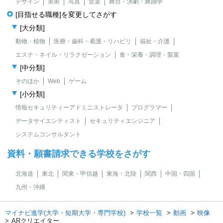
デザイン
美術
写真
音楽
舞台・演劇・舞踊学
[目指せる職種]を変更してさがす
[大分類]
動物・植物
医療・歯科・看護・リハビリ
福祉・介護
エステ・ネイル・リラクゼーション
食・栄養・調理・製菓
[中分類]
そのほか
Web
ゲーム
[小分類]
情報セキュリティーアドミニストレータ
プログラマー
データサイエンティスト
セキュリティエンジニア
システムコンサルタント
資料・願書請求できる学校をさがす
北海道
東北
関東・甲信越
東海・北陸
関西
中国・四国
九州・沖縄
マイナビ進学(大学・短期大学・専門学校)
学校一覧
動画
映像
ARクリエイター