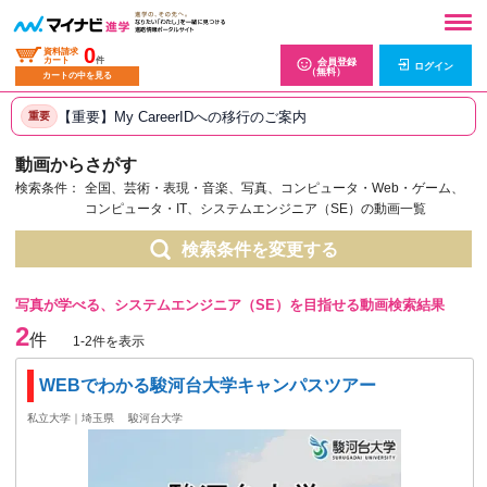
0
資料請求
カート
件
会員登録
ログイン
（無料）
カートの中を見る
【重要】My CareerIDへの移行のご案内
重要
動画からさがす
検索条件：
全国、芸術・表現・音楽、写真、コンピュータ・Web・ゲーム、
コンピュータ・IT、システムエンジニア（SE）の動画一覧
検索条件を変更する
写真が学べる、システムエンジニア（SE）を目指せる動画検索結果
2
件
1-2件を表示
WEBでわかる駿河台大学キャンパスツアー
私立大学｜埼玉県
駿河台大学