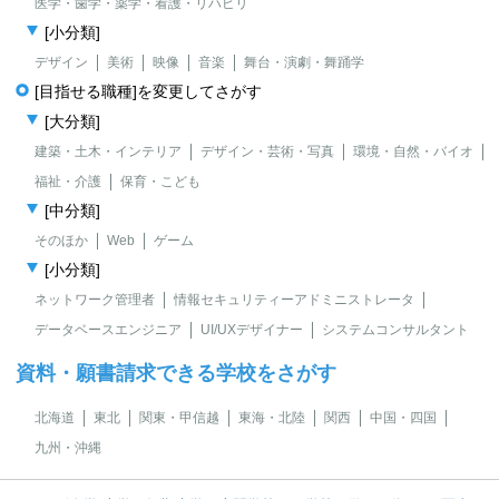
医学・歯学・薬学・看護・リハビリ
[小分類]
デザイン
美術
映像
音楽
舞台・演劇・舞踊学
[目指せる職種]を変更してさがす
[大分類]
建築・土木・インテリア
デザイン・芸術・写真
環境・自然・バイオ
福祉・介護
保育・こども
[中分類]
そのほか
Web
ゲーム
[小分類]
ネットワーク管理者
情報セキュリティーアドミニストレータ
データベースエンジニア
UI/UXデザイナー
システムコンサルタント
資料・願書請求できる学校をさがす
北海道
東北
関東・甲信越
東海・北陸
関西
中国・四国
九州・沖縄