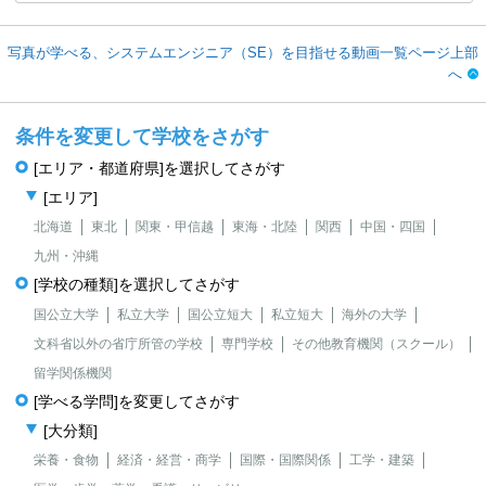
写真が学べる、システムエンジニア（SE）を目指せる動画一覧ページ上部
へ
条件を変更して学校をさがす
[エリア・都道府県]を選択してさがす
[エリア]
北海道
東北
関東・甲信越
東海・北陸
関西
中国・四国
九州・沖縄
[学校の種類]を選択してさがす
国公立大学
私立大学
国公立短大
私立短大
海外の大学
文科省以外の省庁所管の学校
専門学校
その他教育機関（スクール）
留学関係機関
[学べる学問]を変更してさがす
[大分類]
栄養・食物
経済・経営・商学
国際・国際関係
工学・建築