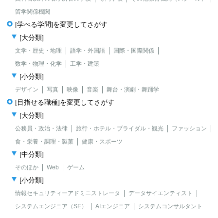
留学関係機関
[学べる学問]を変更してさがす
[大分類]
文学・歴史・地理
語学・外国語
国際・国際関係
数学・物理・化学
工学・建築
[小分類]
デザイン
写真
映像
音楽
舞台・演劇・舞踊学
[目指せる職種]を変更してさがす
[大分類]
公務員・政治・法律
旅行・ホテル・ブライダル・観光
ファッション
食・栄養・調理・製菓
健康・スポーツ
[中分類]
そのほか
Web
ゲーム
[小分類]
情報セキュリティーアドミニストレータ
データサイエンティスト
システムエンジニア（SE）
AIエンジニア
システムコンサルタント