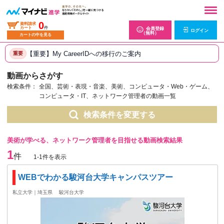
0
資料請求
カート
件
会員登録
ログイン
（無料）
カートの中を見る
【重要】My CareerIDへの移行のご案内
重要
動画からさがす
検索条件：
全国、芸術・表現・音楽、美術、コンピュータ・Web・ゲーム、
コンピュータ・IT、ネットワーク管理者の動画一覧
検索条件を変更する
美術が学べる、ネットワーク管理者を目指せる動画検索結果
1
件
1-1件を表示
WEBでわかる駿河台大学キャンパスツアー
私立大学｜埼玉県
駿河台大学