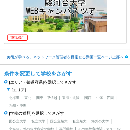
施設紹介
美術が学べる、ネットワーク管理者を目指せる動画一覧ページ上部へ
条件を変更して学校をさがす
[エリア・都道府県]を選択してさがす
[エリア]
北海道
東北
関東・甲信越
東海・北陸
関西
中国・四国
九州・沖縄
[学校の種類]を選択してさがす
国公立大学
私立大学
国公立短大
私立短大
海外の大学
文科省以外の省庁所管の学校
専門学校
その他教育機関（スクール）