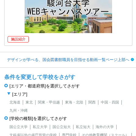
施設紹介
デザインが学べる、国会図書館職員を目指せる動画一覧ページ上部へ
条件を変更して学校をさがす
[エリア・都道府県]を選択してさがす
[エリア]
北海道
東北
関東・甲信越
東海・北陸
関西
中国・四国
九州・沖縄
[学校の種類]を選択してさがす
国公立大学
私立大学
国公立短大
私立短大
海外の大学
文科省以外の省庁所管の学校
専門学校
その他教育機関（スクール）