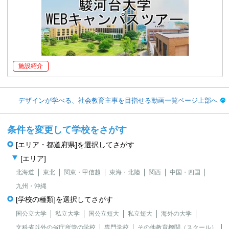
施設紹介
デザインが学べる、社会教育主事を目指せる動画一覧ページ上部へ
条件を変更して学校をさがす
[エリア・都道府県]を選択してさがす
[エリア]
北海道
東北
関東・甲信越
東海・北陸
関西
中国・四国
九州・沖縄
[学校の種類]を選択してさがす
国公立大学
私立大学
国公立短大
私立短大
海外の大学
文科省以外の省庁所管の学校
専門学校
その他教育機関（スクール）