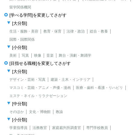
留学関係機関
[学べる学問]を変更してさがす
[大分類]
生活・服飾・美容
教育・保育
法律・政治
総合・教養
国際・国際関係
[小分類]
美術
写真
映像
音楽
舞台・演劇・舞踊学
[目指せる職種]を変更してさがす
[大分類]
デザイン・芸術・写真
建築・土木・インテリア
マスコミ・芸能・アニメ・声優・漫画
医療・歯科・看護・リハビリ
エステ・ネイル・リラクゼーション
[中分類]
そのほか
文化・博物館
教諭
[小分類]
学童指導員
法務教官
家庭裁判所調査官
専門学校教員