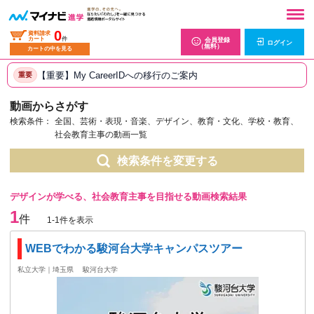
0
資料請求
カート
件
会員登録
ログイン
（無料）
カートの中を見る
【重要】My CareerIDへの移行のご案内
重要
動画からさがす
検索条件：
全国、芸術・表現・音楽、デザイン、教育・文化、学校・教育、
社会教育主事の動画一覧
検索条件を変更する
デザインが学べる、社会教育主事を目指せる動画検索結果
1
件
1-1件を表示
WEBでわかる駿河台大学キャンパスツアー
私立大学｜埼玉県
駿河台大学