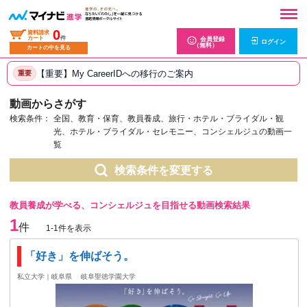
0
資料請求
カート
件
会員登録
ログイン
（無料）
カートの中を見る
【重要】My CareerIDへの移行のご案内
重要
動画からさがす
検索条件：
全国、教育・保育、教員養成、旅行・ホテル・ブライダル・観
光、ホテル・ブライダル・セレモニー、コンシェルジュの動画一
覧
検索条件を変更する
教員養成が学べる、コンシェルジュを目指せる動画検索結果
1
件
1-1件を表示
「好き」を伸ばそう。
私立大学｜岐阜県
岐阜聖徳学園大学