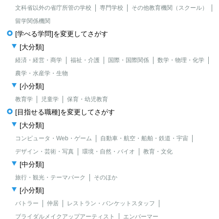
文科省以外の省庁所管の学校
専門学校
その他教育機関（スクール）
留学関係機関
[学べる学問]を変更してさがす
[大分類]
経済・経営・商学
福祉・介護
国際・国際関係
数学・物理・化学
農学・水産学・生物
[小分類]
教育学
児童学
保育・幼児教育
[目指せる職種]を変更してさがす
[大分類]
コンピュータ・Web・ゲーム
自動車・航空・船舶・鉄道・宇宙
デザイン・芸術・写真
環境・自然・バイオ
教育・文化
[中分類]
旅行・観光・テーマパーク
そのほか
[小分類]
バトラー
仲居
レストラン・バンケットスタッフ
ブライダルメイクアップアーティスト
エンバーマー