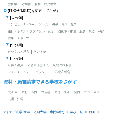
教育学
児童学
保育・幼児教育
[目指せる職種]を変更してさがす
[大分類]
コンピュータ・Web・ゲーム
機械・電気・化学
旅行・ホテル・ブライダル・観光
自動車・航空・船舶・鉄道・宇宙
健康・スポーツ
[中分類]
ビジネス・経営
そのほか
[小分類]
証券外務員
公認内部監査人
宅地建物取引士
ファイナンシャル・プランナー
不動産鑑定士
資料・願書請求できる学校をさがす
北海道
東北
関東・甲信越
東海・北陸
関西
中国・四国
九州・沖縄
マイナビ進学(大学・短期大学・専門学校)
学校一覧
動画