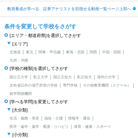
教員養成が学べる、証券アナリストを目指せる動画一覧ページ上部へ
条件を変更して学校をさがす
[エリア・都道府県]を選択してさがす
[エリア]
北海道
東北
関東・甲信越
東海・北陸
関西
中国・四国
九州・沖縄
[学校の種類]を選択してさがす
国公立大学
私立大学
国公立短大
私立短大
海外の大学
文科省以外の省庁所管の学校
専門学校
その他教育機関（スクール）
留学関係機関
[学べる学問]を変更してさがす
[大分類]
生活・服飾・美容
福祉・介護
情報学・通信
医学・歯学・薬学・看護・リハビリ
体育・健康・スポーツ
[小分類]