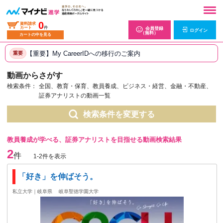
0
資料請求
カート
件
会員登録
ログイン
（無料）
カートの中を見る
【重要】My CareerIDへの移行のご案内
重要
動画からさがす
検索条件：
全国、教育・保育、教員養成、ビジネス・経営、金融・不動産、
証券アナリストの動画一覧
検索条件を変更する
教員養成が学べる、証券アナリストを目指せる動画検索結果
2
件
1-2件を表示
「好き」を伸ばそう。
私立大学｜岐阜県
岐阜聖徳学園大学