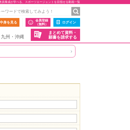
教員養成が学べる、スポーツエージェントを目指せる動画一覧
会員登録
中身を見る
ログイン
（無料）
まとめて資料・
九州・沖縄
願書を請求する
›