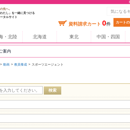
の先へ。
わたし」を一緒に見つける
ータルサイト
0
カートの
資料請求カート
件
海・北陸
北海道
東北
中国・四国
のご案内
動画
教員養成
スポーツエージェント