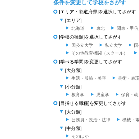
条件を変更して学校をさがす
[エリア・都道府県]を選択してさがす
[エリア]
北海道
東北
関東・甲信
[学校の種類]を選択してさがす
国公立大学
私立大学
国
その他教育機関（スクール）
[学べる学問]を変更してさがす
[大分類]
生活・服飾・美容
芸術・表
[小分類]
教育学
児童学
保育・幼
[目指せる職種]を変更してさがす
[大分類]
公務員・政治・法律
機械・
[中分類]
そのほか