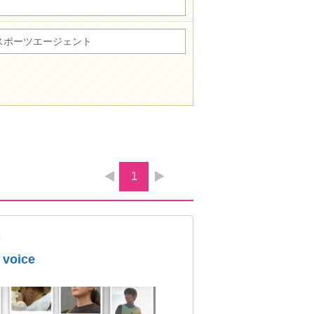
スポーツエージェント
1
学
oice