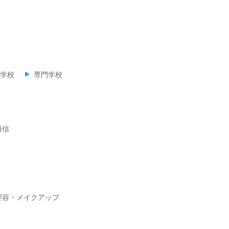
学校
専門学校
通信
理容・メイクアップ