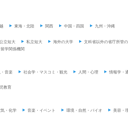
越
東海・北陸
関西
中国・四国
九州・沖縄
公立短大
私立短大
海外の大学
文科省以外の省庁所管の
留学関係機関
現・音楽
社会学・マスコミ・観光
人間・心理
情報学・
児教育
電気・化学
音楽・イベント
環境・自然・バイオ
美容・