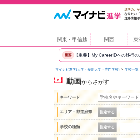
進学の、そ
なりたい「
進路情報ポ
関東・甲信越
関西
東
【重要】My CareerIDへの移行
重要
マイナビ進学(大学・短期大学・専門学校)
学校一覧
動画
からさがす
キーワード
エリア・都道府県
指定する
学校の種類
指定する