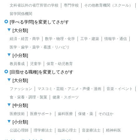
文科省以外の省庁所管の学校
専門学校
その他教育機関（スクール）
留学関係機関
[学べる学問]を変更してさがす
[大分類]
経済・経営・商学
数学・物理・化学
工学・建築
情報学・通信
医学・歯学・薬学・看護・リハビリ
[小分類]
教員養成
児童学
保育・幼児教育
[目指せる職種]を変更してさがす
[大分類]
ファッション
マスコミ・芸能・アニメ・声優・漫画
音楽・イベント
食・栄養・調理・製菓
健康・スポーツ
[中分類]
医療技術
医療サポート
歯科医療
保健・薬
そのほか
[小分類]
公認心理師
理学療法士
臨床心理士
音楽療法士
精神科医