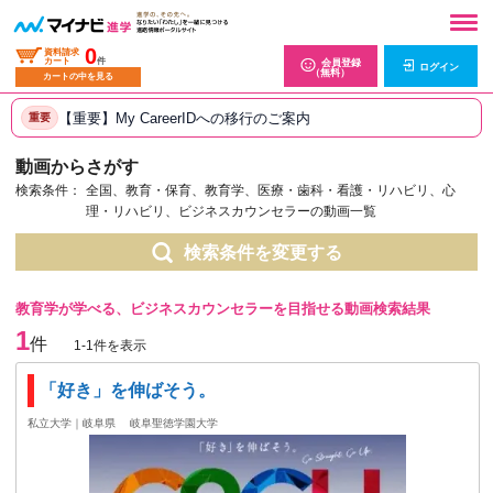
0
資料請求
カート
件
会員登録
ログイン
（無料）
カートの中を見る
【重要】My CareerIDへの移行のご案内
重要
動画からさがす
検索条件：
全国、教育・保育、教育学、医療・歯科・看護・リハビリ、心
理・リハビリ、ビジネスカウンセラーの動画一覧
検索条件を変更する
教育学が学べる、ビジネスカウンセラーを目指せる動画検索結果
1
件
1-1件を表示
「好き」を伸ばそう。
私立大学｜岐阜県
岐阜聖徳学園大学