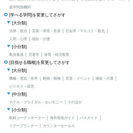
留学関係機関
[学べる学問]を変更してさがす
[大分類]
法律・政治
芸術・表現・音楽
社会学・マスコミ・観光
人間・心理
福祉・介護
[小分類]
教員養成
児童学
保育・幼児教育
[目指せる職種]を変更してさがす
[大分類]
機械・電気・化学
動物・植物
音楽・イベント
福祉・介護
ビジネス・経営
[中分類]
ホテル・ブライダル・セレモニー
そのほか
[小分類]
取材コーディネーター
海外現地ガイド
バスガイド
ツアープランナー
カウンターセールス