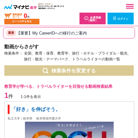
0
資料請求
カート
件
会員登録
ログイン
（無料）
カートの中を見る
【重要】My CareerIDへの移行のご案内
重要
動画からさがす
検索条件：
全国、教育・保育、教育学、旅行・ホテル・ブライダル・観光、
旅行・観光・テーマパーク、トラベルライターの動画一覧
検索条件を変更する
教育学が学べる、トラベルライターを目指せる動画検索結果
1
件
1-1件を表示
「好き」を伸ばそう。
私立大学｜岐阜県
岐阜聖徳学園大学