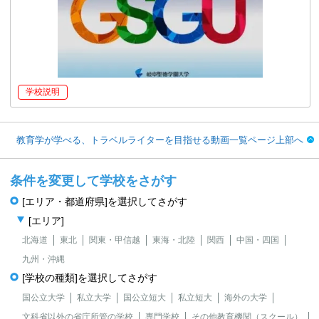
学校説明
教育学が学べる、トラベルライターを目指せる動画一覧ページ上部へ
条件を変更して学校をさがす
[エリア・都道府県]を選択してさがす
[エリア]
北海道
東北
関東・甲信越
東海・北陸
関西
中国・四国
九州・沖縄
[学校の種類]を選択してさがす
国公立大学
私立大学
国公立短大
私立短大
海外の大学
文科省以外の省庁所管の学校
専門学校
その他教育機関（スクール）