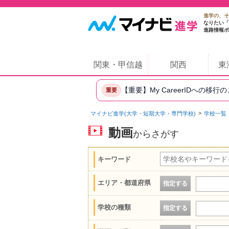
進学の、そ
なりたい「
進路情報ポ
関東・甲信越
関西
東
【重要】My CareerIDへの移行
重要
マイナビ進学(大学・短期大学・専門学校)
学校一覧
動画
からさがす
キーワード
エリア・都道府県
指定する
学校の種類
指定する