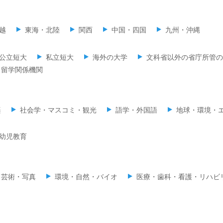
越
東海・北陸
関西
中国・四国
九州・沖縄
公立短大
私立短大
海外の大学
文科省以外の省庁所管の
留学関係機関
楽
社会学・マスコミ・観光
語学・外国語
地球・環境・
幼児教育
・芸術・写真
環境・自然・バイオ
医療・歯科・看護・リハビ