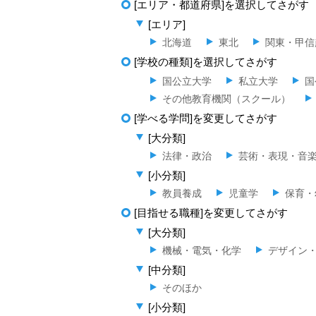
[エリア・都道府県]を選択してさがす
[エリア]
北海道
東北
関東・甲信
[学校の種類]を選択してさがす
国公立大学
私立大学
国
その他教育機関（スクール）
[学べる学問]を変更してさがす
[大分類]
法律・政治
芸術・表現・音
[小分類]
教員養成
児童学
保育・
[目指せる職種]を変更してさがす
[大分類]
機械・電気・化学
デザイン
[中分類]
そのほか
[小分類]