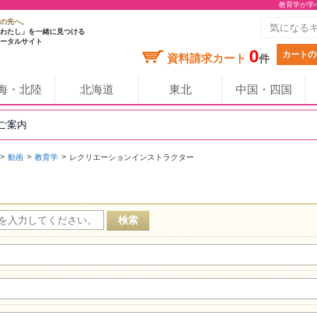
教育学が学
の先へ。
わたし」を一緒に見つける
ータルサイト
0
カートの
資料請求カート
件
海・北陸
北海道
東北
中国・四国
のご案内
動画
教育学
レクリエーションインストラクター