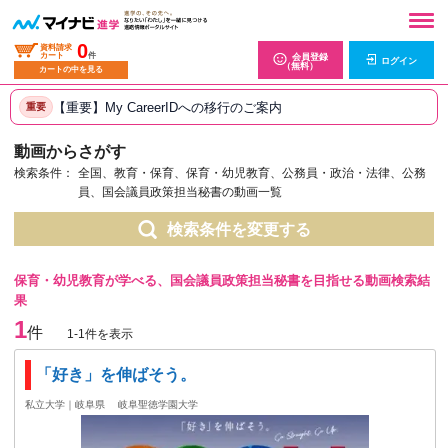
0
資料請求
カート
件
会員登録
ログイン
（無料）
カートの中を見る
【重要】My CareerIDへの移行のご案内
重要
動画からさがす
検索条件：
全国、教育・保育、保育・幼児教育、公務員・政治・法律、公務
員、国会議員政策担当秘書の動画一覧
検索条件を変更する
保育・幼児教育が学べる、国会議員政策担当秘書を目指せる動画検索結
果
1
件
1-1件を表示
「好き」を伸ばそう。
私立大学｜岐阜県
岐阜聖徳学園大学