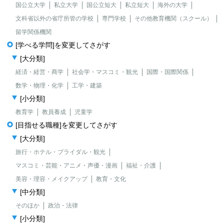
国公立大学
私立大学
国公立短大
私立短大
海外の大学
文科省以外の省庁所管の学校
専門学校
その他教育機関（スクール）
留学関係機関
[学べる学問]を変更してさがす
[大分類]
経済・経営・商学
社会学・マスコミ・観光
国際・国際関係
数学・物理・化学
工学・建築
[小分類]
教育学
教員養成
児童学
[目指せる職種]を変更してさがす
[大分類]
旅行・ホテル・ブライダル・観光
マスコミ・芸能・アニメ・声優・漫画
福祉・介護
美容・理容・メイクアップ
教育・文化
[中分類]
そのほか
政治・法律
[小分類]