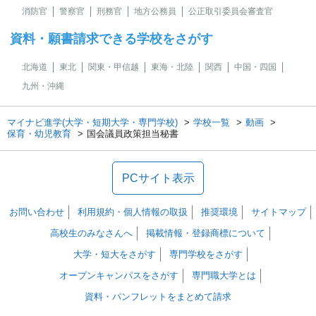
消防官
警察官
刑務官
地方公務員
公正取引委員会審査官
資料・願書請求できる学校をさがす
北海道
東北
関東・甲信越
東海・北陸
関西
中国・四国
九州・沖縄
マイナビ進学(大学・短期大学・専門学校)
学校一覧
動画
保育・幼児教育
国会議員政策担当秘書
PCサイト表示
お問い合わせ
利用規約・個人情報の取扱
推奨環境
サイトマップ
高校生のみなさんへ
掲載情報・登録商標について
大学・短大をさがす
専門学校をさがす
オープンキャンパスをさがす
専門職大学とは
資料・パンフレットをまとめて請求