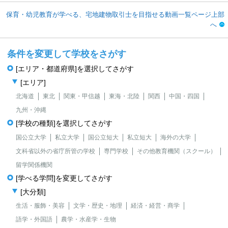
保育・幼児教育が学べる、宅地建物取引士を目指せる動画一覧ページ上部
へ
条件を変更して学校をさがす
[エリア・都道府県]を選択してさがす
[エリア]
北海道
東北
関東・甲信越
東海・北陸
関西
中国・四国
九州・沖縄
[学校の種類]を選択してさがす
国公立大学
私立大学
国公立短大
私立短大
海外の大学
文科省以外の省庁所管の学校
専門学校
その他教育機関（スクール）
留学関係機関
[学べる学問]を変更してさがす
[大分類]
生活・服飾・美容
文学・歴史・地理
経済・経営・商学
語学・外国語
農学・水産学・生物