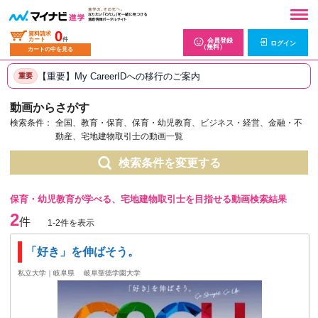
0
資料請求
カート
件
会員登録
ログイン
（無料）
カートの中を見る
【重要】My CareerIDへの移行のご案内
重要
動画からさがす
検索条件：
全国、教育・保育、保育・幼児教育、ビジネス・経営、金融・不
動産、宅地建物取引士の動画一覧
検索条件を変更する
保育・幼児教育が学べる、宅地建物取引士を目指せる動画検索結果
2
件
1-2件を表示
「好き」を伸ばそう。
私立大学｜岐阜県
岐阜聖徳学園大学