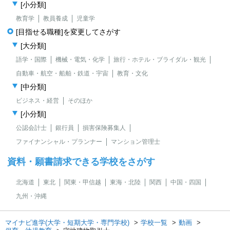
[小分類]
教育学
教員養成
児童学
[目指せる職種]を変更してさがす
[大分類]
語学・国際
機械・電気・化学
旅行・ホテル・ブライダル・観光
自動車・航空・船舶・鉄道・宇宙
教育・文化
[中分類]
ビジネス・経営
そのほか
[小分類]
公認会計士
銀行員
損害保険募集人
ファイナンシャル・プランナー
マンション管理士
資料・願書請求できる学校をさがす
北海道
東北
関東・甲信越
東海・北陸
関西
中国・四国
九州・沖縄
マイナビ進学(大学・短期大学・専門学校)
学校一覧
動画