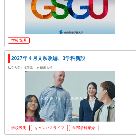
学校説明
2027年４月文系改編、3学科新設
私立大学｜福岡県
久留米大学
学校説明
キャンパスライフ
学部学科紹介