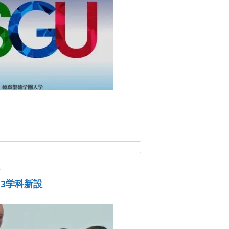
学
、3学科新設