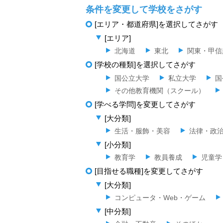
条件を変更して学校をさがす
[エリア・都道府県]を選択してさがす
[エリア]
北海道
東北
関東・甲信
[学校の種類]を選択してさがす
国公立大学
私立大学
国
その他教育機関（スクール）
[学べる学問]を変更してさがす
[大分類]
生活・服飾・美容
法律・政
[小分類]
教育学
教員養成
児童学
[目指せる職種]を変更してさがす
[大分類]
コンピュータ・Web・ゲーム
[中分類]