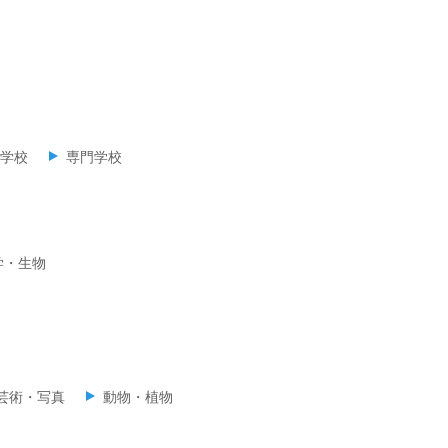
学校
専門学校
学・生物
芸術・写真
動物・植物