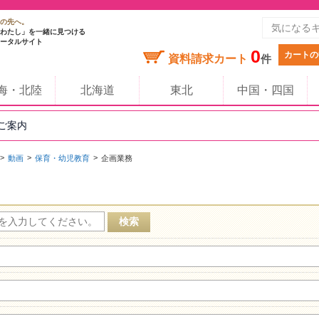
の先へ。
わたし」を一緒に見つける
ータルサイト
0
カートの
資料請求カート
件
海・北陸
北海道
東北
中国・四国
のご案内
動画
保育・幼児教育
企画業務