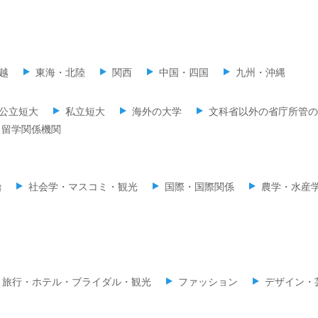
越
東海・北陸
関西
中国・四国
九州・沖縄
公立短大
私立短大
海外の大学
文科省以外の省庁所管の
留学関係機関
治
社会学・マスコミ・観光
国際・国際関係
農学・水産
旅行・ホテル・ブライダル・観光
ファッション
デザイン・