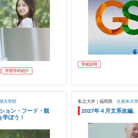
学校説明
学部学科紹介
期大学部
私立大学｜福岡県
久留米大
ッション・フード・観
2027年４月文系改編
を学ぼう！