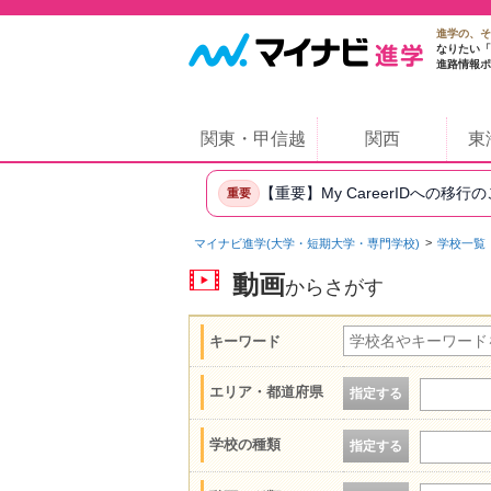
進学の、そ
なりたい「
進路情報ポ
関東・甲信越
関西
東
【重要】My CareerIDへの移行
重要
マイナビ進学(大学・短期大学・専門学校)
学校一覧
動画
からさがす
キーワード
エリア・都道府県
指定する
学校の種類
指定する