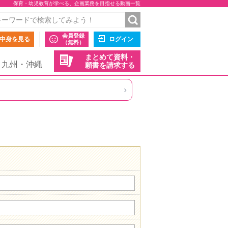
保育・幼児教育が学べる、企画業務を目指せる動画一覧
会員登録
中身を見る
ログイン
（無料）
まとめて資料・
九州・沖縄
願書を請求する
›