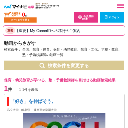
0
資料請求
カート
件
会員登録
ログイン
（無料）
カートの中を見る
【重要】My CareerIDへの移行のご案内
重要
動画からさがす
検索条件：
全国、教育・保育、保育・幼児教育、教育・文化、学校・教育、
塾・予備校講師の動画一覧
検索条件を変更する
保育・幼児教育が学べる、塾・予備校講師を目指せる動画検索結果
1
件
1-1件を表示
「好き」を伸ばそう。
私立大学｜岐阜県
岐阜聖徳学園大学