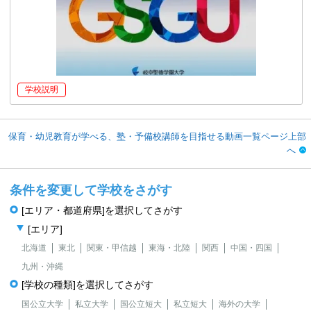
学校説明
保育・幼児教育が学べる、塾・予備校講師を目指せる動画一覧ページ上部
へ
条件を変更して学校をさがす
[エリア・都道府県]を選択してさがす
[エリア]
北海道
東北
関東・甲信越
東海・北陸
関西
中国・四国
九州・沖縄
[学校の種類]を選択してさがす
国公立大学
私立大学
国公立短大
私立短大
海外の大学