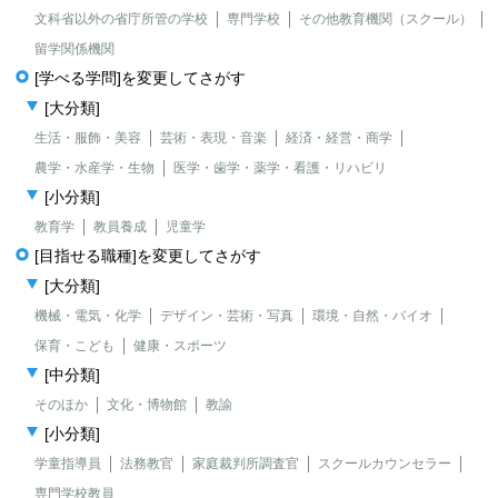
文科省以外の省庁所管の学校
専門学校
その他教育機関（スクール）
留学関係機関
[学べる学問]を変更してさがす
[大分類]
生活・服飾・美容
芸術・表現・音楽
経済・経営・商学
農学・水産学・生物
医学・歯学・薬学・看護・リハビリ
[小分類]
教育学
教員養成
児童学
[目指せる職種]を変更してさがす
[大分類]
機械・電気・化学
デザイン・芸術・写真
環境・自然・バイオ
保育・こども
健康・スポーツ
[中分類]
そのほか
文化・博物館
教諭
[小分類]
学童指導員
法務教官
家庭裁判所調査官
スクールカウンセラー
専門学校教員