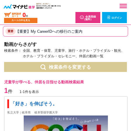
0
資料請求
カート
件
会員登録
ログイン
（無料）
カートの中を見る
【重要】My CareerIDへの移行のご案内
重要
動画からさがす
検索条件：
全国、教育・保育、児童学、旅行・ホテル・ブライダル・観光、
ホテル・ブライダル・セレモニー、仲居の動画一覧
検索条件を変更する
児童学が学べる、仲居を目指せる動画検索結果
1
件
1-1件を表示
「好き」を伸ばそう。
私立大学｜岐阜県
岐阜聖徳学園大学