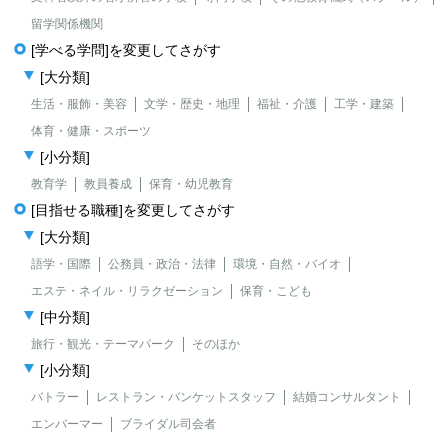
留学関係機関
[学べる学問]を変更してさがす
[大分類]
生活・服飾・美容
文学・歴史・地理
福祉・介護
工学・建築
体育・健康・スポーツ
[小分類]
教育学
教員養成
保育・幼児教育
[目指せる職種]を変更してさがす
[大分類]
語学・国際
公務員・政治・法律
環境・自然・バイオ
エステ・ネイル・リラクゼーション
保育・こども
[中分類]
旅行・観光・テーマパーク
そのほか
[小分類]
バトラー
レストラン・バンケットスタッフ
結婚コンサルタント
エンバーマー
ブライダル司会者