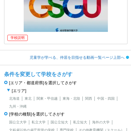
学校説明
児童学が学べる、仲居を目指せる動画一覧ページ上部へ
条件を変更して学校をさがす
[エリア・都道府県]を選択してさがす
[エリア]
北海道
東北
関東・甲信越
東海・北陸
関西
中国・四国
九州・沖縄
[学校の種類]を選択してさがす
国公立大学
私立大学
国公立短大
私立短大
海外の大学
文科省以外の省庁所管の学校
専門学校
その他教育機関（スクール）