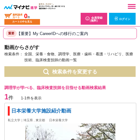
0
資料請求
カート
件
会員登録
ログイン
（無料）
カートの中を見る
【重要】My CareerIDへの移行のご案内
重要
動画からさがす
検索条件：
全国、栄養・食物、調理学、医療・歯科・看護・リハビリ、医療
技術、臨床検査技師の動画一覧
検索条件を変更する
調理学が学べる、臨床検査技師を目指せる動画検索結果
1
件
1-1件を表示
日本栄養大学施設紹介動画
私立大学｜埼玉県 , 東京都
日本栄養大学