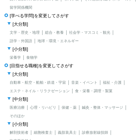
留学関係機関
[学べる学問]を変更してさがす
[大分類]
文学・歴史・地理
総合・教養
社会学・マスコミ・観光
語学・外国語
地球・環境・エネルギー
[小分類]
栄養学
食物学
[目指せる職種]を変更してさがす
[大分類]
自動車・航空・船舶・鉄道・宇宙
音楽・イベント
福祉・介護
エステ・ネイル・リラクゼーション
食・栄養・調理・製菓
[中分類]
医療治療
心理・リハビリ
保健・薬
鍼灸・整体・マッサージ
そのほか
[小分類]
解剖技術者
細胞検査士
義肢装具士
診療放射線技師