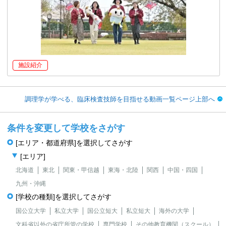
施設紹介
調理学が学べる、臨床検査技師を目指せる動画一覧ページ上部へ
条件を変更して学校をさがす
[エリア・都道府県]を選択してさがす
[エリア]
北海道
東北
関東・甲信越
東海・北陸
関西
中国・四国
九州・沖縄
[学校の種類]を選択してさがす
国公立大学
私立大学
国公立短大
私立短大
海外の大学
文科省以外の省庁所管の学校
専門学校
その他教育機関（スクール）