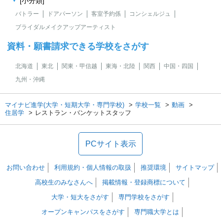
[小分類]
バトラー
ドアパーソン
客室予約係
コンシェルジュ
ブライダルメイクアップアーティスト
資料・願書請求できる学校をさがす
北海道
東北
関東・甲信越
東海・北陸
関西
中国・四国
九州・沖縄
マイナビ進学(大学・短期大学・専門学校)
学校一覧
動画
住居学
レストラン・バンケットスタッフ
PCサイト表示
お問い合わせ
利用規約・個人情報の取扱
推奨環境
サイトマップ
高校生のみなさんへ
掲載情報・登録商標について
大学・短大をさがす
専門学校をさがす
オープンキャンパスをさがす
専門職大学とは