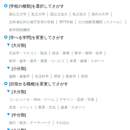
[学校の種類]を選択してさがす
国公立大学
私立大学
国公立短大
私立短大
海外の大学
文科省以外の省庁所管の学校
専門学校
その他教育機関（スクール）
留学関係機関
[学べる学問]を変更してさがす
[大分類]
社会学・マスコミ・観光
総合・教養
数学・物理・化学
医学・歯学・薬学・看護・リハビリ
体育・健康・スポーツ
[小分類]
服飾・被服学
生活科学
理容
家政学
美容
[目指せる職種]を変更してさがす
[大分類]
コンピュータ・Web・ゲーム
デザイン・芸術・写真
音楽・イベント
教育・文化
健康・スポーツ
[中分類]
旅行・観光・テーマパーク
そのほか