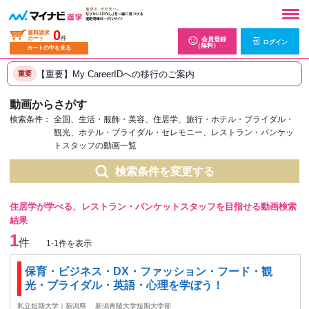
0
資料請求
カート
件
会員登録
ログイン
（無料）
カートの中を見る
【重要】My CareerIDへの移行のご案内
重要
動画からさがす
検索条件：
全国、生活・服飾・美容、住居学、旅行・ホテル・ブライダル・
観光、ホテル・ブライダル・セレモニー、レストラン・バンケッ
トスタッフの動画一覧
検索条件を変更する
住居学が学べる、レストラン・バンケットスタッフを目指せる動画検索
結果
1
件
1-1件を表示
保育・ビジネス・DX・ファッション・フード・観
光・ブライダル・英語・心理を学ぼう！
私立短期大学｜新潟県
新潟青陵大学短期大学部