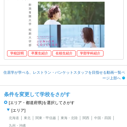
学校説明
卒業生紹介
在校生紹介
学部学科紹介
住居学が学べる、レストラン・バンケットスタッフを目指せる動画一覧ペ
ージ上部へ
条件を変更して学校をさがす
[エリア・都道府県]を選択してさがす
[エリア]
北海道
東北
関東・甲信越
東海・北陸
関西
中国・四国
九州・沖縄