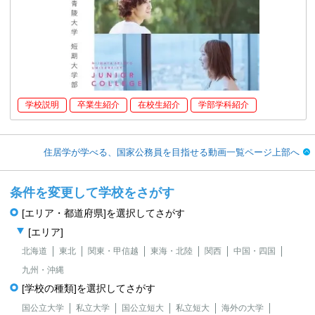
学校説明
卒業生紹介
在校生紹介
学部学科紹介
住居学が学べる、国家公務員を目指せる動画一覧ページ上部へ
条件を変更して学校をさがす
[エリア・都道府県]を選択してさがす
[エリア]
北海道
東北
関東・甲信越
東海・北陸
関西
中国・四国
九州・沖縄
[学校の種類]を選択してさがす
国公立大学
私立大学
国公立短大
私立短大
海外の大学