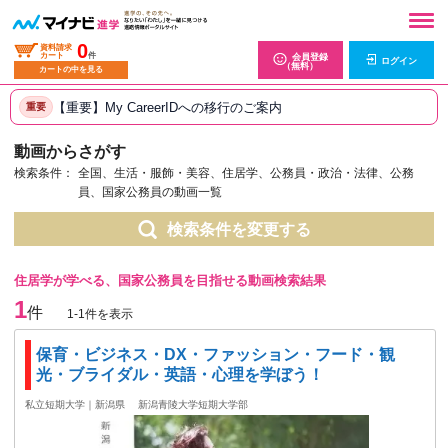
0
資料請求
カート
件
会員登録
ログイン
（無料）
カートの中を見る
【重要】My CareerIDへの移行のご案内
重要
動画からさがす
検索条件：
全国、生活・服飾・美容、住居学、公務員・政治・法律、公務
員、国家公務員の動画一覧
検索条件を変更する
住居学が学べる、国家公務員を目指せる動画検索結果
1
件
1-1件を表示
保育・ビジネス・DX・ファッション・フード・観
光・ブライダル・英語・心理を学ぼう！
私立短期大学｜新潟県
新潟青陵大学短期大学部