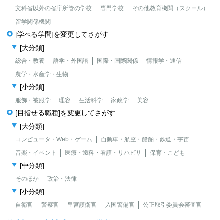
文科省以外の省庁所管の学校
専門学校
その他教育機関（スクール）
留学関係機関
[学べる学問]を変更してさがす
[大分類]
総合・教養
語学・外国語
国際・国際関係
情報学・通信
農学・水産学・生物
[小分類]
服飾・被服学
理容
生活科学
家政学
美容
[目指せる職種]を変更してさがす
[大分類]
コンピュータ・Web・ゲーム
自動車・航空・船舶・鉄道・宇宙
音楽・イベント
医療・歯科・看護・リハビリ
保育・こども
[中分類]
そのほか
政治・法律
[小分類]
自衛官
警察官
皇宮護衛官
入国警備官
公正取引委員会審査官