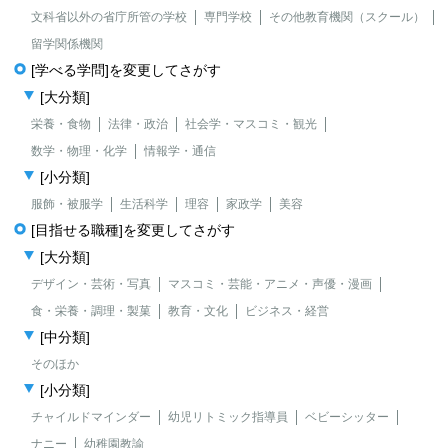
文科省以外の省庁所管の学校
専門学校
その他教育機関（スクール）
留学関係機関
[学べる学問]を変更してさがす
[大分類]
栄養・食物
法律・政治
社会学・マスコミ・観光
数学・物理・化学
情報学・通信
[小分類]
服飾・被服学
生活科学
理容
家政学
美容
[目指せる職種]を変更してさがす
[大分類]
デザイン・芸術・写真
マスコミ・芸能・アニメ・声優・漫画
食・栄養・調理・製菓
教育・文化
ビジネス・経営
[中分類]
そのほか
[小分類]
チャイルドマインダー
幼児リトミック指導員
ベビーシッター
ナニー
幼稚園教諭