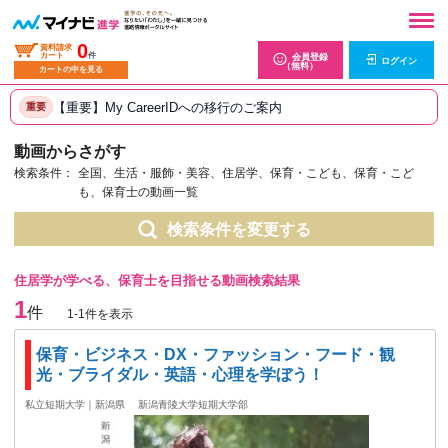
0
資料請求
カート
件
会員登録
ログイン
（無料）
カートの中を見る
【重要】My CareerIDへの移行のご案内
重要
動画からさがす
検索条件：
全国、生活・服飾・美容、住居学、保育・こども、保育・こど
も、保育士の動画一覧
検索条件を変更する
住居学が学べる、保育士を目指せる動画検索結果
1
件
1-1件を表示
保育・ビジネス・DX・ファッション・フード・観
光・ブライダル・英語・心理を学ぼう！
私立短期大学｜新潟県
新潟青陵大学短期大学部