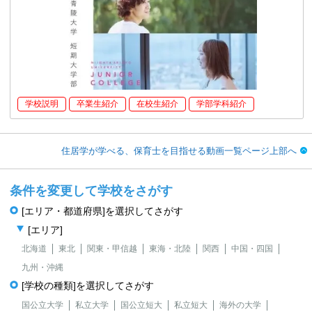
学校説明
卒業生紹介
在校生紹介
学部学科紹介
住居学が学べる、保育士を目指せる動画一覧ページ上部へ
条件を変更して学校をさがす
[エリア・都道府県]を選択してさがす
[エリア]
北海道
東北
関東・甲信越
東海・北陸
関西
中国・四国
九州・沖縄
[学校の種類]を選択してさがす
国公立大学
私立大学
国公立短大
私立短大
海外の大学